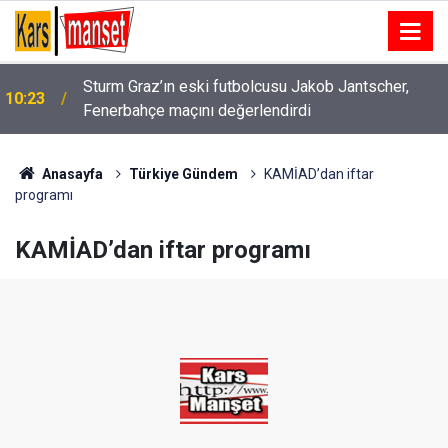
Polisten kaçarken düşürdüğü telefonu yakayı ele
10:22
verdi, ehliyetsiz sürücüye 88 bin TL ceza kesildi
Anasayfa
Türkiye Gündem
KAMİAD’dan iftar
programı
KAMİAD’dan iftar programı