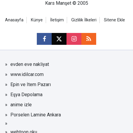
Kars Manşet © 2005
Anasayfa
Künye
İletişim
Gizlilik İlkeleri
Sitene Ekle
evden eve nakliyat
www.idilcar.com
Epin ve Item Pazarı
Eşya Depolama
anime izle
Porselen Lamine Ankara
webtoon oku