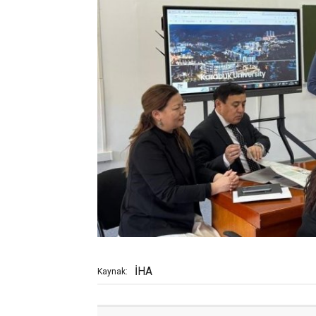
İHA
Kaynak: