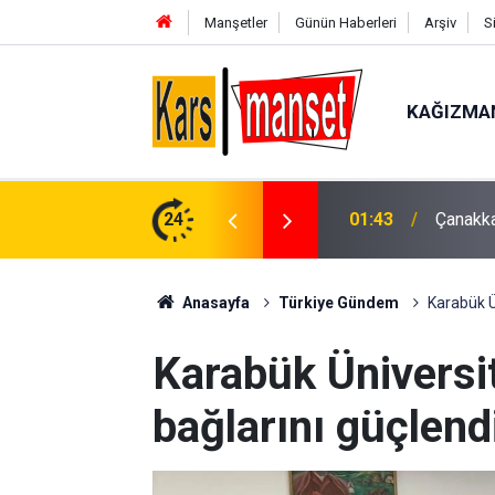
Manşetler
Günün Haberleri
Arşiv
S
KAĞIZMA
gemisinde makine arızası
24
00:49
Kartal’
Anasayfa
Türkiye Gündem
Karabük Ün
Karabük Üniversit
bağlarını güçlend