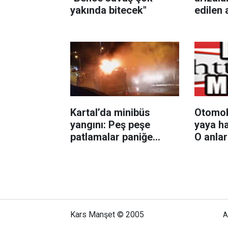
yakında bitecek"
edilen 
direğin
Kartal’da minibüs
Otomobi
yangını: Peş peşe
yaya ha
patlamalar paniğe
O anla
neden oldu
Kars Manşet © 2005
A