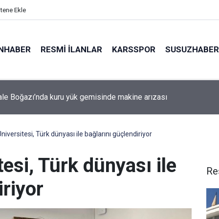
itene Ekle
NHABER
RESMI İLANLAR
KARSSPOR
SUSUZHABER
da minibüs yangını: Peş peşe patlamalar paniğe neden oldu
iversitesi, Türk dünyası ile bağlarını güçlendiriyor
esi, Türk dünyası ile
Re
iriyor