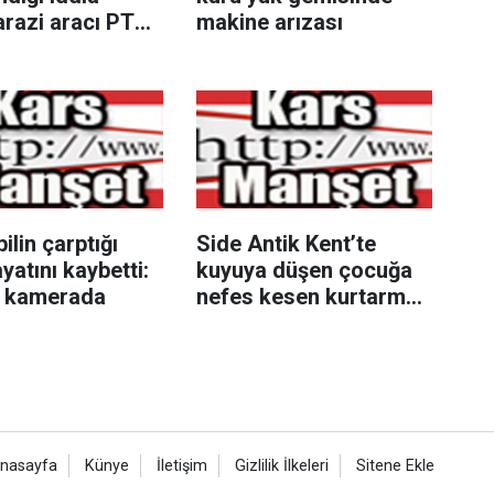
arazi aracı PTS
makine arızası
e çarptı: 1 yaralı
lin çarptığı
Side Antik Kent’te
yatını kaybetti:
kuyuya düşen çocuğa
r kamerada
nefes kesen kurtarma
operasyonu
nasayfa
Künye
İletişim
Gizlilik İlkeleri
Sitene Ekle