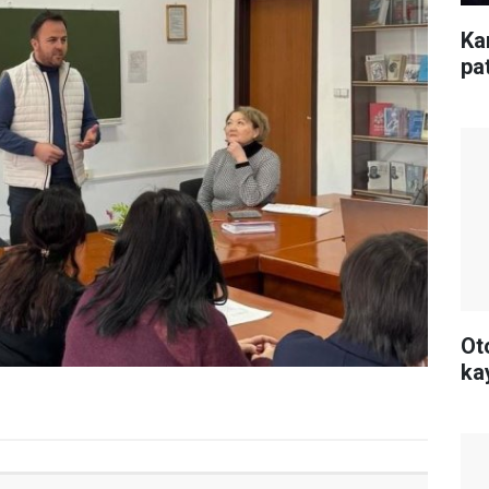
Ka
pa
Ot
ka