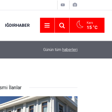
Kars
IĞDIRHABER
15 °C
00:48
Otomobilin çarptığı yaya hayatını kaybetti: O an
Günün tüm
haberleri
smi İlanlar