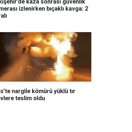
kişehir’de kaza sonrası güvenlik
merası izlenirken bıçaklı kavga: 2
alı
is’te nargile kömürü yüklü tır
evlere teslim oldu