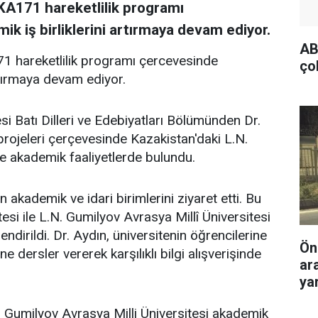
KA171 hareketlilik programı
k iş birliklerini artırmaya devam ediyor.
AB
1 hareketlilik programı çercevesinde
ço
artırmaya devam ediyor.
i Batı Dilleri ve Edebiyatları Bölümünden Dr.
ojeleri çerçevesinde Kazakistan'daki L.N.
e akademik faaliyetlerde bulundu.
n akademik ve idari birimlerini ziyaret etti. Bu
esi ile L.N. Gumilyov Avrasya Millî Üniversitesi
lendirildi. Dr. Aydın, üniversitenin öğrencilerine
Ön
e dersler vererek karşılıklı bilgi alışverişinde
ar
yar
N. Gumilyov Avrasya Milli Üniversitesi akademik