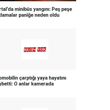
rtal’da minibüs yangını: Peş peşe
tlamalar paniğe neden oldu
omobilin çarptığı yaya hayatını
ybetti: O anlar kamerada