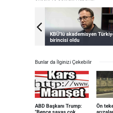
KBÜ’lü akademisyen Türkiy
birincisi oldu
Bunlar da İlginizi Çekebilir
ABD Başkanı Trump:
Ön teke
"Bence savaş çok
arızala