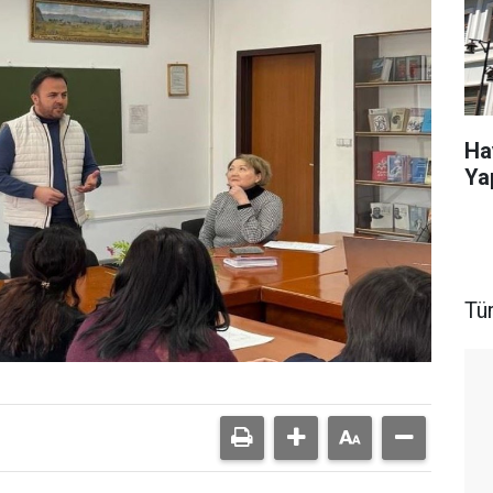
Ha
Ya
Tü