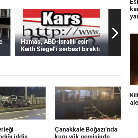
Es
ka
yar
e
Hamas, ABD-İsrailli esir
Keith Siegel’i serbest bıraktı
Kil
al
rleği
Çanakkale Boğazı’nda
ndığı iddia
kuru yük gemisinde