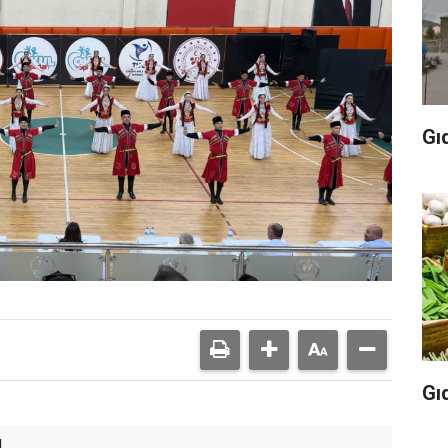
Gı
Gı
ü