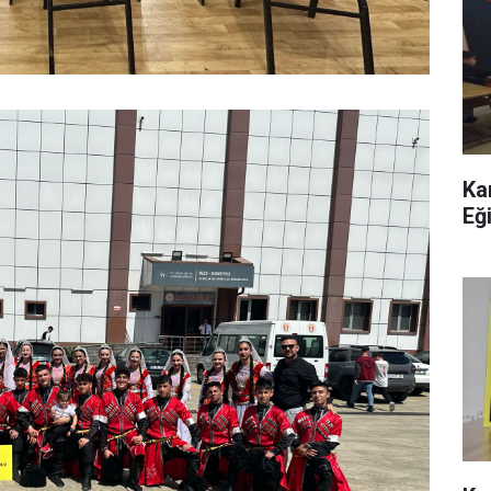
Ka
Eği