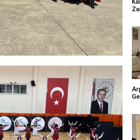
Ka
Za
Ar
Ge