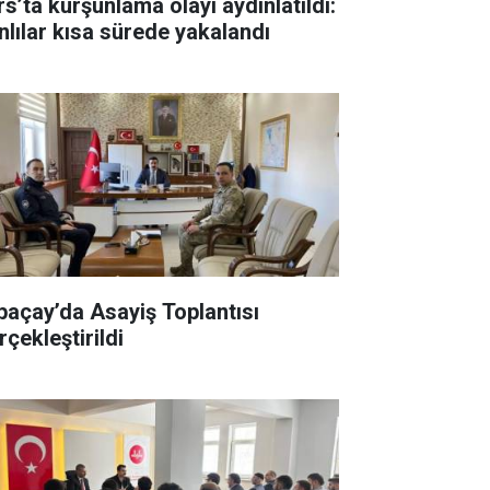
rs’ta kurşunlama olayı aydınlatıldı:
nlılar kısa sürede yakalandı
paçay’da Asayiş Toplantısı
rçekleştirildi