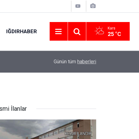
Kars
IĞDIRHABER
25 °C
19:12
Elektrik tellerine çarpan kuş otluk alanda yangın 
Günün tüm
haberleri
smi İlanlar