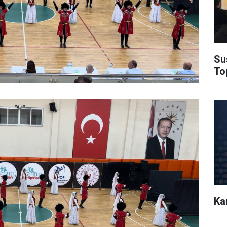
Su
Top
Ka