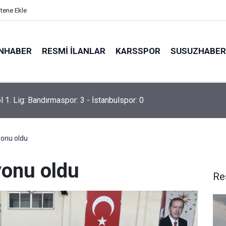
itene Ekle
NHABER
RESMI İLANLAR
KARSSPOR
SUSUZHABER
l 1. Lig: Bandırmaspor: 3 - İstanbulspor: 0
yonu oldu
yonu oldu
Re