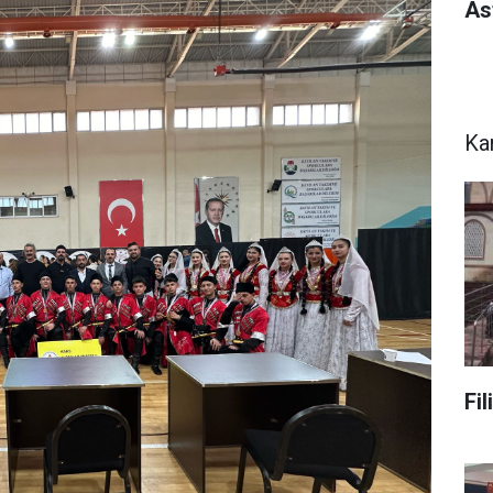
As
Ka
Fil