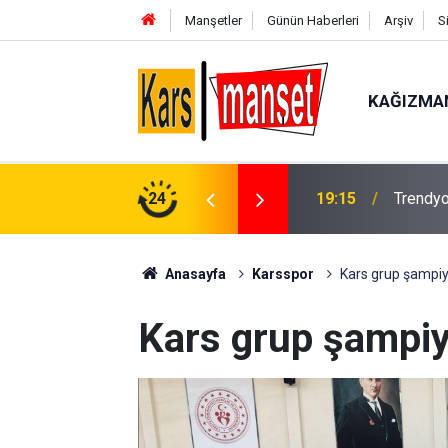
Manşetler
Günün Haberleri
Arşiv
S
KAĞIZMA
lık hizmetlerinde dünya çapında güven
24
19:15
Trendyo
ir"
Anasayfa
Karsspor
Kars grup şampi
Kars grup şampi