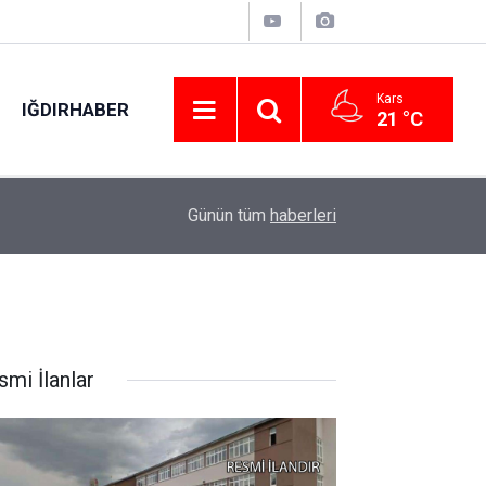
Kars
IĞDIRHABER
21 °C
20:56
Malatya’da uyuşturucu operasyonu: 11 tutuklam
Günün tüm
haberleri
smi İlanlar