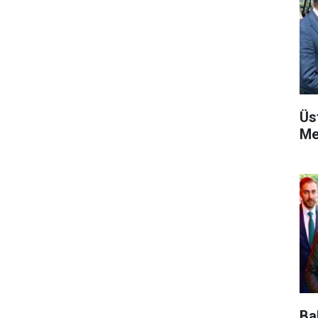
Üs
Me
Ba