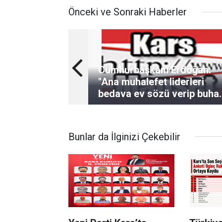
Önceki ve Sonraki Haberler
Cumhurbaşkanı Erdoğan:
"Ana muhalefet liderleri
bedava ev sözü verip buha
olup uçtular"
Bunlar da İlginizi Çekebilir