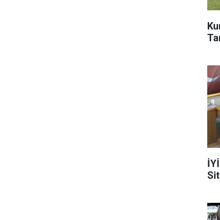
Ku
Ta
İY
Si