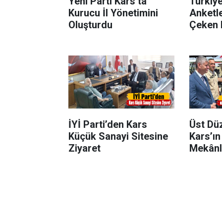
Yeni Parti Kars’ta
Türkiy
Kurucu İl Yönetimini
Anketl
Oluşturdu
Çeken F
Kars’ta
Ortalam
İYİ Parti’den Kars
Üst Dü
Küçük Sanayi Sitesine
Kars’ın
Ziyaret
Mekânl