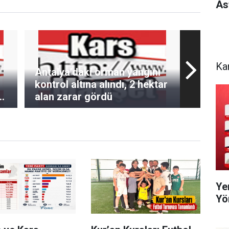
As
Ka
Antalya’daki orman yangını
kontrol altına alındı, 2 hektar
r
alan zarar gördü
Ye
Yö