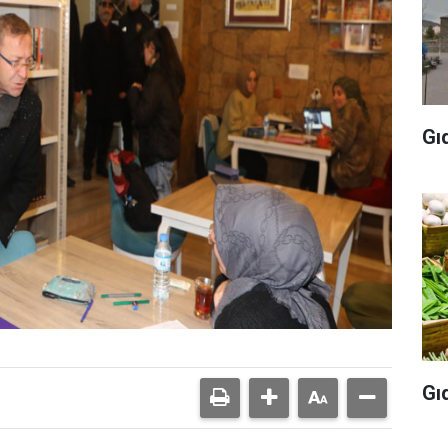
Gı
Gı