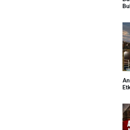
Bu
An
Etk