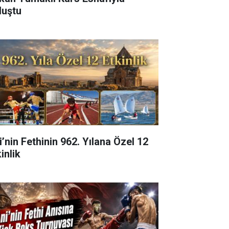
luştu
i’nin Fethinin 962. Yılana Özel 12
inlik