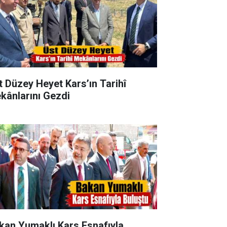
t Düzey Heyet Kars’ın Tarihî
kânlarını Gezdi
kan Yumaklı Kars Esnafıyla