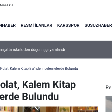
itene Ekle
NHABER
RESMI İLANLAR
KARSSPOR
SUSUZHABER
 motosiklet devrildi, sürücü yaralandı
a Polat, Kalem Kitap Evi’nde İncelemelerde Bulundu
Polat, Kalem Kitap
Re
lerde Bulundu