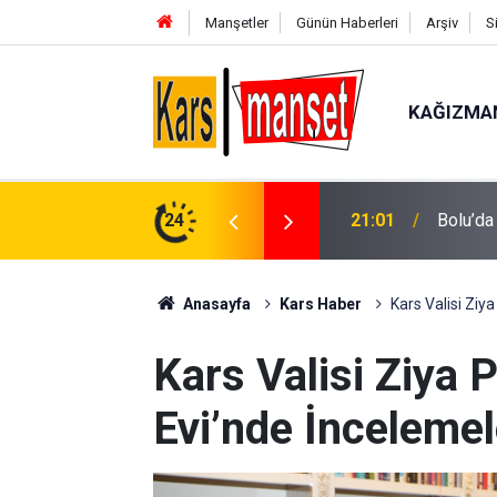
Manşetler
Günün Haberleri
Arşiv
S
KAĞIZMA
işçi yaralandı
24
21:01
Ordu’da
Anasayfa
Kars Haber
Kars Valisi Ziy
Kars Valisi Ziya 
Evi’nde İnceleme