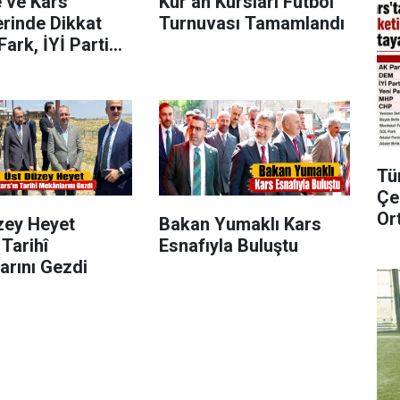
e ve Kars
Kur’an Kursları Futbol
erinde Dikkat
Turnuvası Tamamlandı
ark, İYİ Parti
 Türkiye
asını Katladı
Tü
Çe
Or
zey Heyet
Bakan Yumaklı Kars
 Tarihî
Esnafıyla Buluştu
arını Gezdi