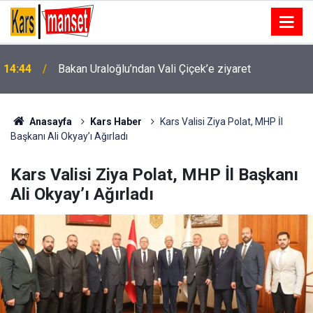
14:44
Bakan Uraloğlu’ndan Vali Çiçek’e ziyaret
Fatih’te 19 yaşındaki gencin hayatını kaybettiği
14:42
kavgaya ilişkin gözaltında bulunan 2 şüpheli daha
adliyeye sevk edildi
Anasayfa
Kars Haber
Kars Valisi Ziya Polat, MHP İl
Başkanı Ali Okyay’ı Ağırladı
Kars Valisi Ziya Polat, MHP İl Başkanı
Ali Okyay’ı Ağırladı