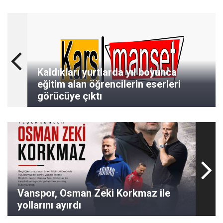
Kaldıkları yurtlarda yıl boyunca
eğitim alan öğrencilerin eserleri
görücüye çıktı
Vanspor, Osman Zeki Korkmaz ile
yollarını ayırdı