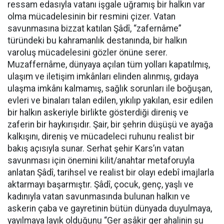
ressam edasıyla vatanı işgale uğramış bir halkın var
olma mücadelesinin bir resmini çizer. Vatan
savunmasına bizzat katılan Şâdî, “zafernâme”
türündeki bu kahramanlık destanında, bir halkın
varoluş mücadelesini gözler önüne serer.
Muzaffernâme, dünyaya açılan tüm yolları kapatılmış,
ulaşım ve iletişim imkânları elinden alınmış, gıdaya
ulaşma imkânı kalmamış, sağlık sorunları ile boğuşan,
evleri ve binaları talan edilen, yıkılıp yakılan, esir edilen
bir halkın askeriyle birlikte gösterdiği direniş ve
zaferin bir haykırışıdır. Şair, bir şehrin düşüşü ve ayağa
kalkışını, direniş ve mücadeleci ruhunu realist bir
bakış açısıyla sunar. Serhat şehir Kars’ın vatan
savunması için önemini kilit/anahtar metaforuyla
anlatan Şâdî, tarihsel ve realist bir olayı edebî imajlarla
aktarmayı başarmıştır. Şâdî, çocuk, genç, yaşlı ve
kadınıyla vatan savunmasında bulunan halkın ve
askerin çaba ve gayretinin bütün dünyada duyulmaya,
yayılmaya layık olduğunu “Ger asâkir ger ahalinin şu