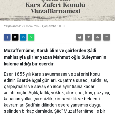
Yayınlanma:
29 Ocak 2025 Çarşamba 18:03
Muzaffernâme, Karslı âlim ve şairlerden Şâdî
mahlasıyla şiirler yazan Mahmut oğlu Süleyman’ın
kaleme aldığı bir eserdir.
Eser, 1855 yılı Kars savunmasını ve zaferini konu
edinir. Eserde işgal günleri, kuşatma süreci, saldırılar,
çarpışmalar ve savaş en ince ayrıntısına kadar
anlatılmıştır. Açlık, kıtlık, yokluk, ölüm, acı, kan, gözyaşı,
kapanan yollar, çaresizlik, kimsesizlik ve beklenti
kavramları Şadî’nin dilinden esere yansımış duygu
selinden birkaç damladır. Şâdî Muzaffernâme ile bir