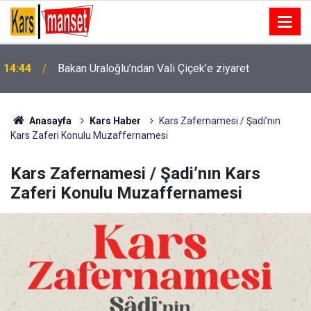
Fatih’te 19 yaşındaki gencin hayatını kaybettiği
14:42
kavgaya ilişkin gözaltında bulunan 2 şüpheli daha
adliyeye sevk edildi
Anasayfa
Kars Haber
Kars Zafernamesi / Şadi’nın
Kars Zaferi Konulu Muzaffernamesi
Kars Zafernamesi / Şadi’nın Kars
Zaferi Konulu Muzaffernamesi