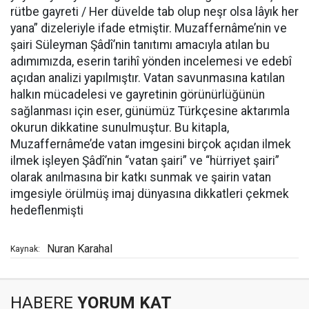
rütbe gayreti / Her düvelde tab olup neşr olsa lâyık her
yana” dizeleriyle ifade etmiştir. Muzaffernâme’nin ve
şairi Süleyman Şâdî’nin tanıtımı amacıyla atılan bu
adımımızda, eserin tarihî yönden incelemesi ve edebî
açıdan analizi yapılmıştır. Vatan savunmasına katılan
halkın mücadelesi ve gayretinin görünürlüğünün
sağlanması için eser, günümüz Türkçesine aktarımla
okurun dikkatine sunulmuştur. Bu kitapla,
Muzaffernâme’de vatan imgesini birçok açıdan ilmek
ilmek işleyen Şâdî’nin “vatan şairi” ve “hürriyet şairi”
olarak anılmasına bir katkı sunmak ve şairin vatan
imgesiyle örülmüş imaj dünyasına dikkatleri çekmek
hedeflenmişti
Nuran Karahal
Kaynak:
HABERE
YORUM KAT