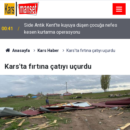
Eskişehir’de kaza sonrası güvenlik kamerası
00:24
izlenirken bıçaklı kavga: 2 yaralı
Anasayfa
Kars Haber
Kars'ta fırtına çatıyı uçurdu
Kars'ta fırtına çatıyı uçurdu