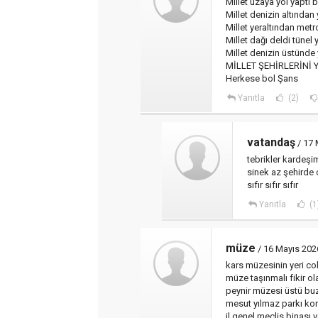
Millet uzaya yol yaptı
Millet denizin altında
Millet yeraltından met
Millet dağı deldi tüne
Millet denizin üstünd
MİLLET ŞEHİRLERİNİ 
Herkese bol Şans
Yanıtla
(2)
vatandaş
/ 17 
tebrikler kardeşi
sinek az şehirde 
sıfır sıfır sıfır
Yanıtla
(1
müze
/ 16 Mayıs 202
kars müzesinin yeri cok 
müze taşınmalı fikir ol
peynir müzesi üstü b
mesut yılmaz parkı ko
il genel meclis binası 