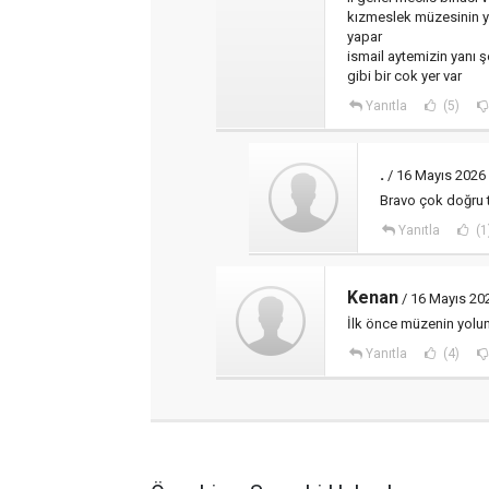
kızmeslek müzesinin yer
yapar
ismail aytemizin yanı ş
gibi bir cok yer var
Yanıtla
(5)
.
/ 16 Mayıs 2026
Bravo çok doğru t
Yanıtla
(1
Kenan
/ 16 Mayıs 20
İlk önce müzenin yolun
Yanıtla
(4)