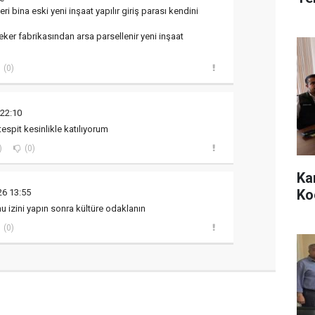
i bina eski yeni inşaat yapılır giriş parası kendini
eker fabrikasından arsa parsellenir yeni inşaat
(0)
 22:10
espit kesinlikle katılıyorum
)
(0)
Ka
Ko
26 13:55
u izini yapın sonra kültüre odaklanın
(0)