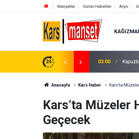
Manşetler
Günün Haberleri
Arşiv
S
KAĞIZMA
üşen 14 yaşındaki çocuk hayatını kaybetti
24
02:57
Seyir h
Anasayfa
Kars Haber
Kars’ta Müzele
Kars’ta Müzeler 
Geçecek