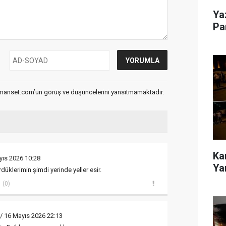
Ya
Pa
smanset.com’un görüş ve düşüncelerini yansıtmamaktadır.
Kar
yıs 2026 10:28
Ya
üklerimin şimdi yerinde yeller esir.
(0)
/ 16 Mayıs 2026 22:13