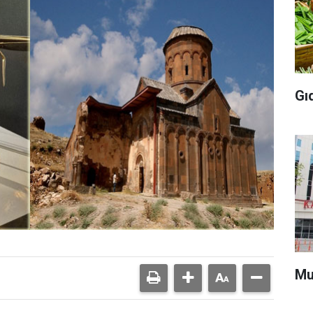
Gı
Mu