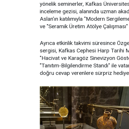
yönelik seminerler, Kafkas Üniversitesi
inceleme gezisi, alanında uzman ak
Aslan’ın katılımıyla "Modern Sergileme 
ve "Seramik Üretim Atölye Çalışması" 
Ayrıca etkinlik takvimi süresince Özge
sergisi, Kafkas Cephesi Harp Tarihi 
"Hacivat ve Karagöz Sinevizyon Göst
"Tanıtım-Bilgilendirme Standı" ile vat
doğru cevap verenlere sürpriz hediyel