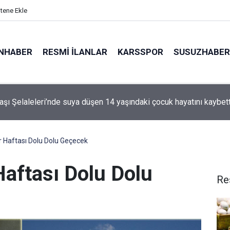
itene Ekle
NHABER
RESMI İLANLAR
KARSSPOR
SUSUZHABER
alindeki motosiklet alev alev yandı
r Haftası Dolu Dolu Geçecek
Haftası Dolu Dolu
Re