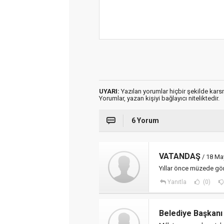
UYARI:
Yazılan yorumlar hiçbir şekilde kar
Yorumlar, yazan kişiyi bağlayıcı niteliktedir.
6 Yorum
VATANDAŞ
/ 18 Ma
Yıllar önce müzede görd
Yanıtla
(0)
Belediye Başkanı