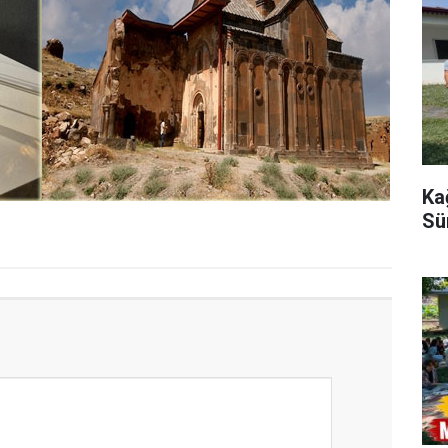
Ka
Sü