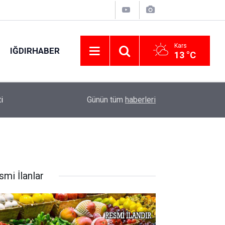
Kars
IĞDIRHABER
13 °C
02:31
‘Sivaslılar Günü’nde Ebru Yaşar rüzgarı
Günün tüm
haberleri
smi İlanlar