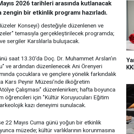
yıs 2026 tarihleri arasında kutlanacak
zengin bir etkinlik programı hazırladı.
 Müzeler Konseyi) desteğiyle düzenlenen ve
zeler" temasıyla gerçekleştirilecek programda;
ve sergiler Karslılarla buluşacak.
günü saat 13.30’da Doç. Dr. Muhammet Arslan’ın
Ya
mu" ve ardından düzenlenecek Ani Örenyeri
KK
mında çocuklara ve gençlere yönelik farkındalık
s’ta Kars Peynir Müzesi’nde ilköğretim
 Atölye Çalışması" düzenlenirken; hafta boyunca
öğrencileri için "Kültür Koruyucuları Eğitim
e arkeolojik kazı deneyimi sunulacak.
se 22 Mayıs Cuma günü yoğun bir etkinlik
oyunca müzede; kültür varlıklarının korunmasına