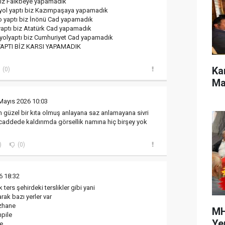
 biz Faikbeye yapamadık
n yol yaptı biz Kazımpaşaya yapamadık
ro yaptı biz İnönü Cad yapamadık
l yaptı biz Atatürk Cad yapamadık
e yolyaptı biz Cumhuriyet Cad yapamadık
YAPTI BİZ KARSI YAPAMADIK
Ka
(0)
Ma
Mayıs 2026 10:03
m güzel bir kıta olmuş anlayana saz anlamayana sivri
caddede kaldırımda görsellik namına hiç birşey yok
)
(0)
6 18:32
ters şehirdeki terslikler gibi yani
arak bazı yerler var
uzhane
MH
npile
Ye
ve