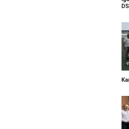
DS
Ka