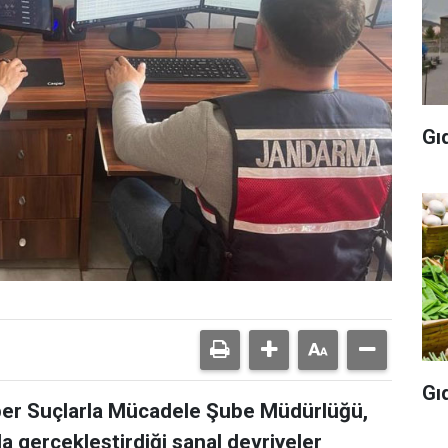
Gı
Gı
ber Suçlarla Mücadele Şube Müdürlüğü,
a gerçekleştirdiği sanal devriyeler