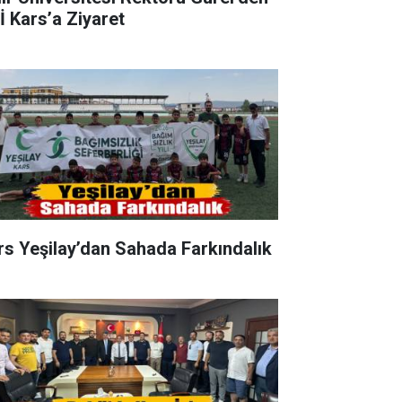
İ Kars’a Ziyaret
rs Yeşilay’dan Sahada Farkındalık