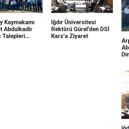
y Kaymakamı
Iğdır Üniversitesi
 Abdulkadir
Rektörü Gürel’den DSİ
 Talepleri
Kars’a Ziyaret
Ar
 Dinledi
Abdulkad
Di
Iğ