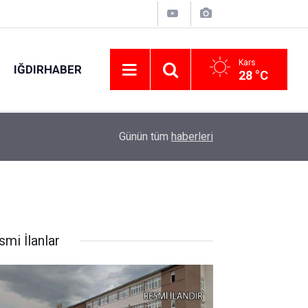
Kars
IĞDIRHABER
28 °C
17:21
Direksiyon hakimiyetini kaybetti, karşı şeritteki
Günün tüm
haberleri
smi İlanlar