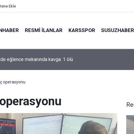
itene Ekle
NHABER
RESMI İLANLAR
KARSSPOR
SUSUZHABER
usemre’de yeni başkan Ali Özkan oldu
suç operasyonu
ç operasyonu
Re