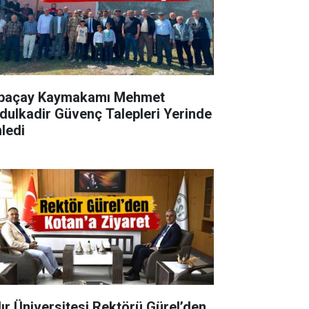
paçay Kaymakamı Mehmet
ir Güvenç Talepleri Yerinde
nledi
dır Üniversitesi Rektörü Gürel’den