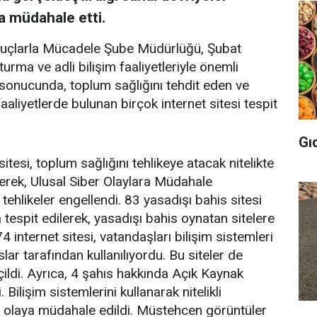
a müdahale etti.
Suçlarla Mücadele Şube Müdürlüğü, Şubat
urma ve adli bilişim faaliyetleriyle önemli
r sonucunda, toplum sağlığını tehdit eden ve
aliyetlerde bulunan birçok internet sitesi tespit
Gı
esi, toplum sağlığını tehlikeye atacak nitelikte
rek, Ulusal Siber Olaylara Müdahale
tehlikeler engellendi. 83 yasadışı bahis sitesi
tespit edilerek, yasadışı bahis oynatan sitelere
4 internet sitesi, vatandaşları bilişim sistemleri
lar tarafından kullanılıyordu. Bu siteler de
eçildi. Ayrıca, 4 şahıs hakkında Açık Kaynak
lişim sistemlerini kullanarak nitelikli
klı olaya müdahale edildi. Müstehcen görüntüler