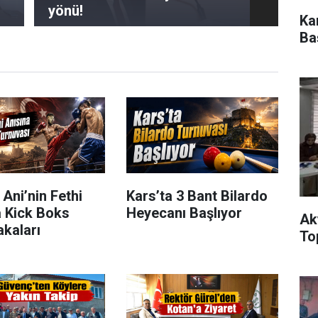
yönü!
Ka
Ba
 Ani’nin Fethi
Kars’ta 3 Bant Bilardo
a Kick Boks
Heyecanı Başlıyor
Ak
kaları
Top