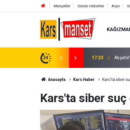
Manşetler
Günün Haberleri
Arşiv
S
KAĞIZMA
avga: 1 ölü
24
17:22
MHP Yun
Anasayfa
Kars Haber
Kars'ta siber 
Kars'ta siber su