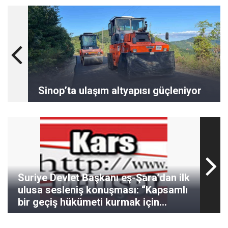
Sinop’ta ulaşım altyapısı güçleniyor
Suriye Devlet Başkanı eş-Şara’dan ilk
ulusa sesleniş konuşması: “Kapsamlı
bir geçiş hükümeti kurmak için
çalışacağız”