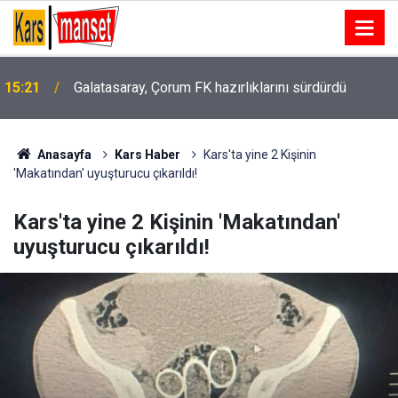
15:21
Galatasaray, Çorum FK hazırlıklarını sürdürdü
Aniden bastıran yağışın ardından su baskını
15:17
sürücülere zor anlar yaşattı
Anasayfa
Kars Haber
Kars'ta yine 2 Kişinin
'Makatından' uyuşturucu çıkarıldı!
Kars'ta yine 2 Kişinin 'Makatından'
uyuşturucu çıkarıldı!