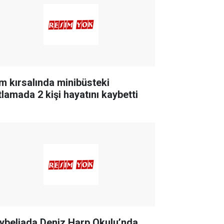
m kırsalında minibüsteki
tlamada 2 kişi hayatını kaybetti
ybeliada Deniz Harp Okulu’nda