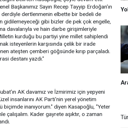
enel Başkanımız Sayın Recep Tayyip Erdoğan'ın
Yol
n derdiyle dertlenmenin elbette bir bedeli de
an gidilemeyeceği gibi bizler de pek çok engelle,
a davalarıyla ve hain darbe girişimleriyle
letin kurduğu bu partiyi yine millet sahiplendi
mak isteyenlerin karşısında çelik bir irade
enen ateşten çemberi göğsünde kırıp parçaladı.
asi destanı yazdı."
Ar
ubat'ın AK davamız ve İzmirimiz için yepyeni
üzel insanlarını AK Parti'nin yerel yönetim
lü biçimde inanıyorum." diyen Kasapoğlu, "Yeter
imle çalışalım. Kader gayrete aşıktır, o zaman
Tü
andı.