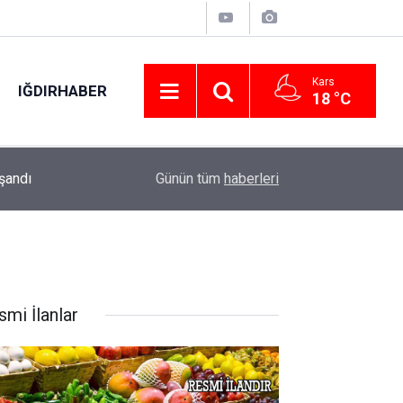
Kars
IĞDIRHABER
18 °C
21:45
Susuz’da Dolandırıcılık ve Şiddete Karşı Bilgile
Günün tüm
haberleri
smi İlanlar