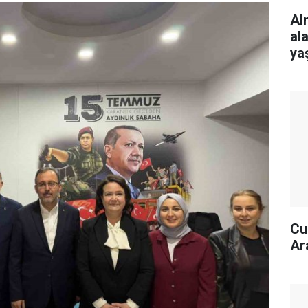
Al
al
ya
Cu
Ar