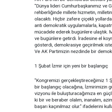
"Dünya lideri Cumhurbaşkanımız ve G
rehberliğinde millete hizmetin, milleti
olacaktı. Hiçbir zafere çiçekli yollard
anti demokratik uygulamalarla, kapatm
mücadele ederek bugünlere ulaştık. Mil
ve bugünlere getirdi. İradesine el koy
gösterdi, demokrasiye geçirilmek ist
Ve AK Partimizin nezdinde bir demokr
1 Şubat İzmir için yeni bir başlangıç
"Kongremizi gerçekleştireceğimiz 1 Ş
bir başlangıç olacağına, İzmirimizin g
vizyonu ile buluşturacağımıza en güç
ki bir ve beraber olalım, inanalım, az
başarı kaçınılmaz olur." ifadelerini kull