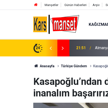
Manşetler
Günün Haberleri
Arşiv
S
KAĞIZMA
k alarmı: Su seviyesinde tarihi düşüş yaşandı
24
21:47
Cumhurb
Anasayfa
Türkiye Gündem
Kasapoğlu
Kasapoğlu’ndan de
inanalım başarırı