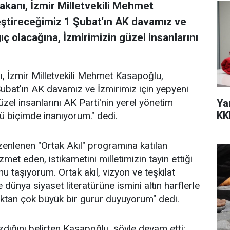
kanı, İzmir Milletvekili Mehmet
ştireceğimiz 1 Şubat'ın AK davamız ve
ıç olacağına, İzmirimizin güzel insanlarını
 İzmir Milletvekili Mehmet Kasapoğlu,
ubat'ın AK davamız ve İzmirimiz için yepyeni
üzel insanlarını AK Parti'nin yerel yönetim
Ya
KK
ü biçimde inanıyorum." dedi.
zenlenen "Ortak Akıl" programına katılan
met eden, istikametini milletimizin tayin ettiği
u taşıyorum. Ortak akıl, vizyon ve teşkilat
e dünya siyaset literatürüne ismini altın harflerle
aktan çok büyük bir gurur duyuyorum" dedi.
zdığını belirten Kasapoğlu, şöyle devam etti: