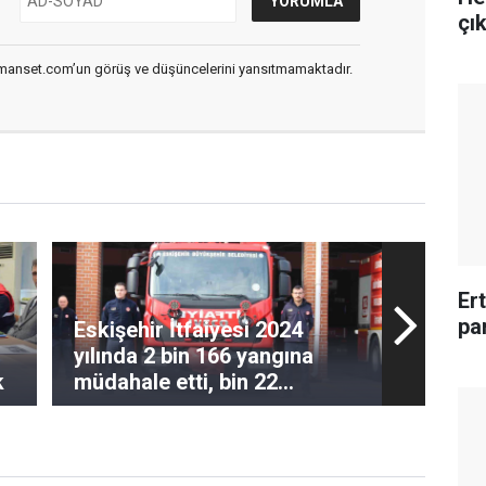
çı
smanset.com’un görüş ve düşüncelerini yansıtmamaktadır.
Er
pa
Eskişehir İtfaiyesi 2024
yılında 2 bin 166 yangına
k
müdahale etti, bin 22
kurtarma olayı
gerçekleştirdi