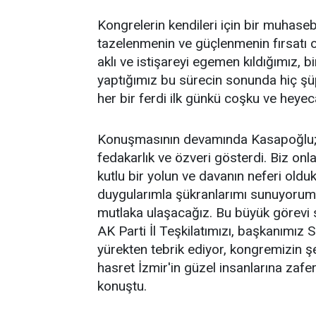
Kongrelerin kendileri için bir muhas
tazelenmenin ve güçlenmenin fırsatı o
aklı ve istişareyi egemen kıldığımız, b
yaptığımız bu sürecin sonunda hiç şü
her bir ferdi ilk günkü coşku ve heyec
Konuşmasının devamında Kasapoğlu; "
fedakarlık ve özveri gösterdi. Biz onl
kutlu bir yolun ve davanın neferi oldukl
duygularımla şükranlarımı sunuyorum
mutlaka ulaşacağız. Bu büyük görevi s
AK Parti İl Teşkilatımızı, başkanımız S
yürekten tebrik ediyor, kongremizin ş
hasret İzmir'in güzel insanlarına zafe
konuştu.