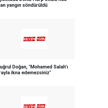
kan yangın söndürüldü
tuğrul Doğan, "Mohamed Salah’ı
rayla ikna edemezsiniz"