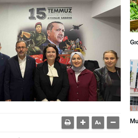
Gı
Mu