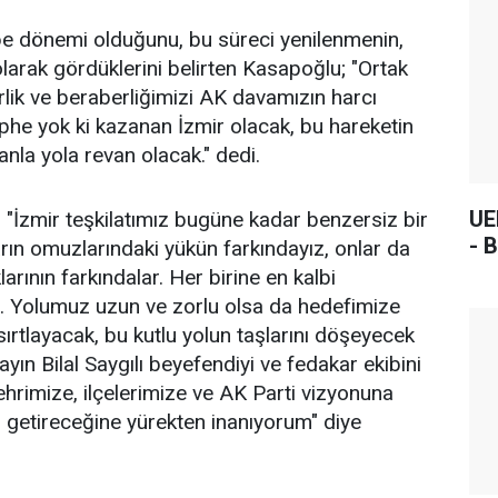
ebe dönemi olduğunu, bu süreci yenilenmenin,
larak gördüklerini belirten Kasapoğlu; "Ortak
irlik ve beraberliğimizi AK davamızın harcı
phe yok ki kazanan İzmir olacak, bu hareketin
anla yola revan olacak." dedi.
UE
İzmir teşkilatımız bugüne kadar benzersiz bir
- 
arın omuzlarındaki yükün farkındayız, onlar da
arının farkındalar. Her birine en kalbi
. Yolumuz uzun ve zorlu olsa da hedefimize
ırtlayacak, bu kutlu yolun taşlarını döşeyecek
ayın Bilal Saygılı beyefendiyi ve fedakar ekibini
ehrimize, ilçelerimize ve AK Parti vizyonuna
r getireceğine yürekten inanıyorum" diye