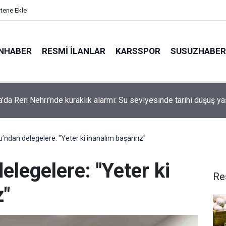
itene Ekle
NHABER
RESMI İLANLAR
KARSSPOR
SUSUZHABER
aşkanı Erdoğan, yarın Suudi Arabistan’a gidecek
’ndan delegelere: "Yeter ki inanalım başarırız"
legelere: "Yeter ki
Re
z"