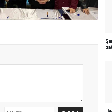
Şa
pa
He