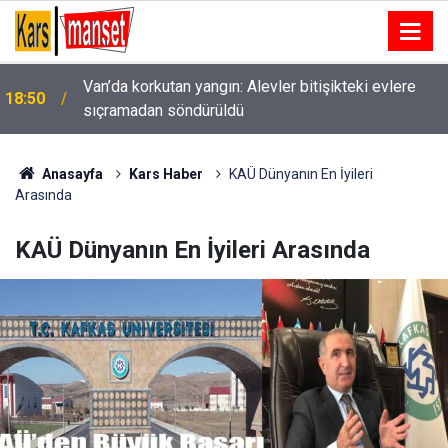
İçişleri Bakanı Mustafa Çiftçi: "‘Terörsüz Türkiye’
18:46
teklifi kanun olarak Türkiye Büyük Millet
Meclisinden geçmiş olacak. Burada en büyük pay
Cumhurbaşkanımıza ait."
Anasayfa
Kars Haber
KAÜ Dünyanın En İyileri
Arasında
KAÜ Dünyanın En İyileri Arasında