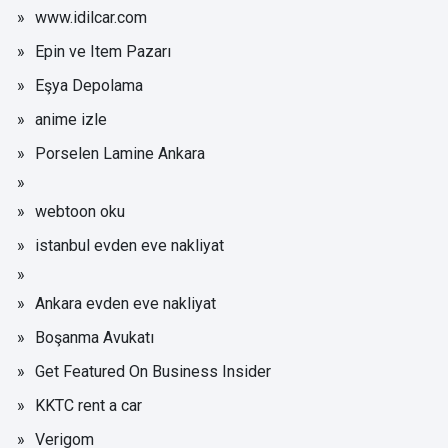
www.idilcar.com
Epin ve Item Pazarı
Eşya Depolama
anime izle
Porselen Lamine Ankara
webtoon oku
istanbul evden eve nakliyat
Ankara evden eve nakliyat
Boşanma Avukatı
Get Featured On Business Insider
KKTC rent a car
Verigom