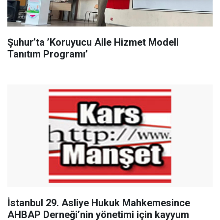
Şuhur’ta ’Koruyucu Aile Hizmet Modeli
Tanıtım Programı’
İstanbul 29. Asliye Hukuk Mahkemesince
AHBAP Derneği’nin yönetimi için kayyum