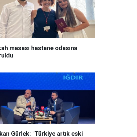
kah masası hastane odasına
ruldu
kan Gürlek: "Türkiye artık eski