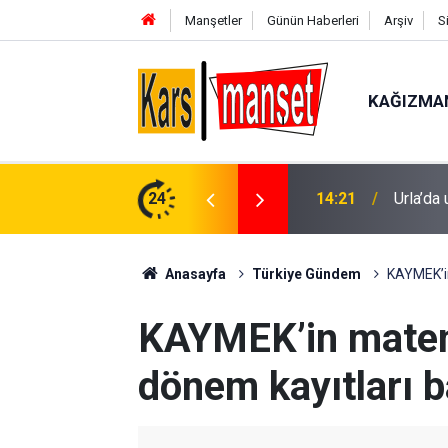
Manşetler
Günün Haberleri
Arşiv
S
KAĞIZMA
14:21
Urla’da
24
14:20
Melikga
Anasayfa
Türkiye Gündem
KAYMEK’in
KAYMEK’in matem
dönem kayıtları b