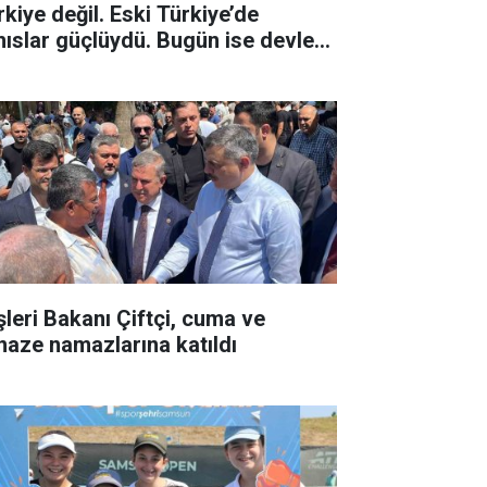
rkiye değil. Eski Türkiye’de
hıslar güçlüydü. Bugün ise devlet
çlü, kurumlar güçlüdür"
işleri Bakanı Çiftçi, cuma ve
naze namazlarına katıldı