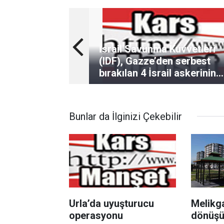
İsrail Savunma Kuvvetleri
(IDF), Gazze’den serbest
bırakılan 4 İsrail askerinin
sınırı geçerek İsrail’e
ulaştığını duyurdu.
Bunlar da İlginizi Çekebilir
Urla’da uyuşturucu
Melikga
operasyonu
dönüşü