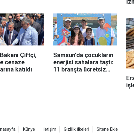
İzm
 Bakanı Çiftçi,
Samsun’da çocukların
e cenaze
enerjisi sahalara taştı:
rına katıldı
11 branşta ücretsiz
spor eğitimi
Er
iş
nasayfa
Künye
İletişim
Gizlilik İlkeleri
Sitene Ekle