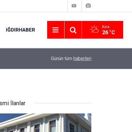
Kars
IĞDIRHABER
26 °C
14:16
Nikah masası hastane odasına kuruldu
Günün tüm
haberleri
smi İlanlar