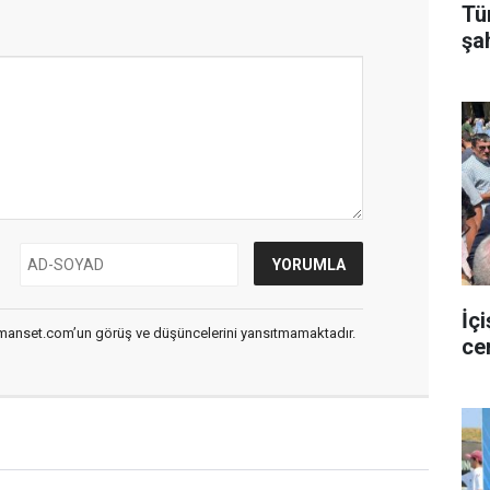
Tü
şa
gü
İç
smanset.com’un görüş ve düşüncelerini yansıtmamaktadır.
ce