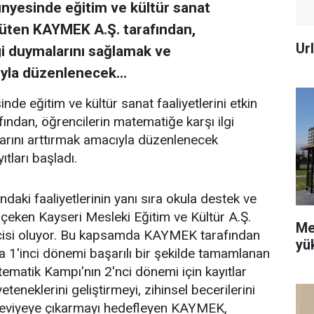
nyesinde eğitim ve kültür sanat
yürüten KAYMEK A.Ş. tarafından,
Ur
gi duymalarını sağlamak ve
yla düzenlenecek...
de eğitim ve kültür sanat faaliyetlerini etkin
ından, öğrencilerin matematiğe karşı ilgi
arını arttırmak amacıyla düzenlenecek
tları başladı.
ndaki faaliyetlerinin yanı sıra okula destek ve
at çeken Kayseri Mesleki Eğitim ve Kültür A.Ş.
Me
çisi oluyor. Bu kapsamda KAYMEK tarafından
yü
1'inci dönemi başarılı bir şekilde tamamlanan
ematik Kampı'nın 2'nci dönemi için kayıtlar
teneklerini geliştirmeyi, zihinsel becerilerini
 seviyeye çıkarmayı hedefleyen KAYMEK,