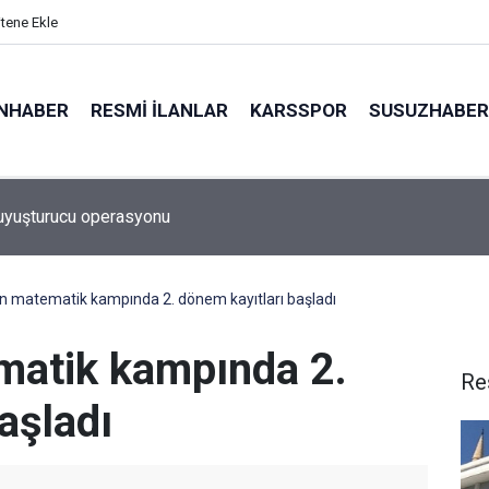
itene Ekle
NHABER
RESMI İLANLAR
KARSSPOR
SUSUZHABER
 uyuşturucu operasyonu
zi kentsel dönüşümle yükseliyor
 matematik kampında 2. dönem kayıtları başladı
atik kampında 2.
Re
aşladı