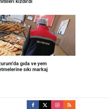
itlileri kızdırdı
zurum’da gıda ve yem
letmelerine sıkı markaj