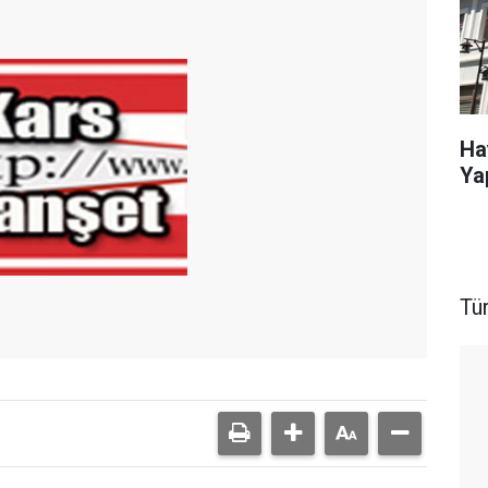
Ha
Ya
Tü