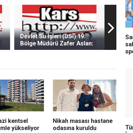
Devlet Su İşleri (DSİ) 19.
Sa
Bölge Müdürü Zafer Aslan:
sa
sp
zi kentsel
Nikah masası hastane
Tür
mle yükseliyor
odasına kuruldu