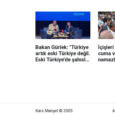
Bakan Gürlek: "Türkiye
İçişleri
artık eski Türkiye değil.
cuma v
Eski Türkiye’de şahıslar
namazla
güçlüydü. Bugün ise
devlet güçlü, kurumlar
güçlüdür"
Kars Manşet © 2005
A