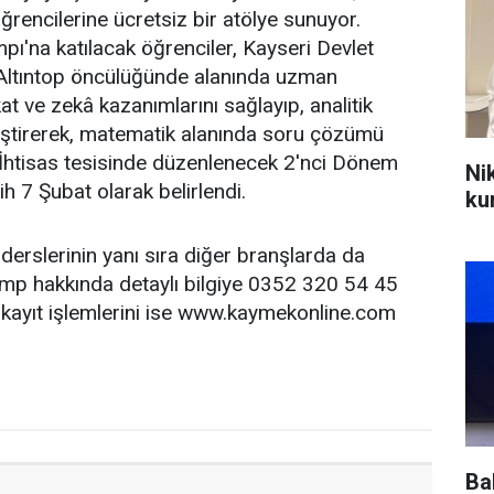
ğrencilerine ücretsiz bir atölye sunuyor.
'na katılacak öğrenciler, Kayseri Devlet
 Altıntop öncülüğünde alanında uzman
t ve zekâ kazanımlarını sağlayıp, analitik
iştirerek, matematik alanında soru çözümü
İhtisas tesisinde düzenlenecek 2'nci Dönem
Ni
h 7 Şubat olarak belirlendi.
ku
erslerinin yanı sıra diğer branşlarda da
kamp hakkında detaylı bilgiye 0352 320 54 45
 kayıt işlemlerini ise www.kaymekonline.com
Ba