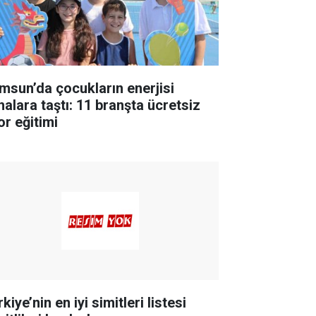
msun’da çocukların enerjisi
halara taştı: 11 branşta ücretsiz
or eğitimi
kiye’nin en iyi simitleri listesi