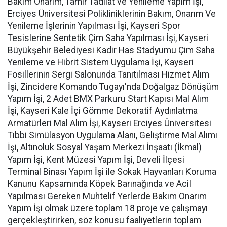
Bakım Onarım, Tamir Tadilat ve Yenileme Yapım İşi,
Erciyes Üniversitesi Polikliniklerinin Bakım, Onarım Ve
Yenileme İşlerinin Yapılması İşi, Kayseri Spor
Tesislerine Sentetik Çim Saha Yapılması İşi, Kayseri
Büyükşehir Belediyesi Kadir Has Stadyumu Çim Saha
Yenileme ve Hibrit Sistem Uygulama İşi, Kayseri
Fosillerinin Sergi Salonunda Tanıtılması Hizmet Alım
İşi, Zincidere Komando Tugayı'nda Doğalgaz Dönüşüm
Yapım İşi, 2 Adet BMX Parkuru Start Kapısı Mal Alım
İşi, Kayseri Kale İçi Gömme Dekoratif Aydınlatma
Armatürleri Mal Alım İşi, Kayseri Erciyes Üniversitesi
Tıbbi Simülasyon Uygulama Alanı, Geliştirme Mal Alımı
İşi, Altınoluk Sosyal Yaşam Merkezi İnşaatı (İkmal)
Yapım İşi, Kent Müzesi Yapım İşi, Develi İlçesi
Terminal Binası Yapım İşi ile Sokak Hayvanları Koruma
Kanunu Kapsamında Köpek Barınağında ve Acil
Yapılması Gereken Muhtelif Yerlerde Bakım Onarım
Yapım İşi olmak üzere toplam 18 proje ve çalışmayı
gerçekleştirirken, söz konusu faaliyetlerin toplam