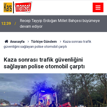
Bakan Uraloğlu: "Temmuz ayında
12:39
havalimanlarımızda direkt transit yolcular ile birlikte
toplam 26 milyon 797 bin 638 yolcuya hizmet
verildi"
Anasayfa
Türkiye Gündem
Kaza sonrası trafik
güvenliğini sağlayan polise otomobil çarptı
Kaza sonrası trafik güvenliğini
sağlayan polise otomobil çarptı