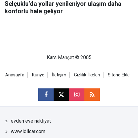
Selçuklu’da yollar yenileniyor ulaşım daha
konforlu hale geliyor
Kars Manşet © 2005
Anasayfa
Künye
İletişim
Gizlilik İlkeleri
Sitene Ekle
evden eve nakliyat
www.idilcar.com