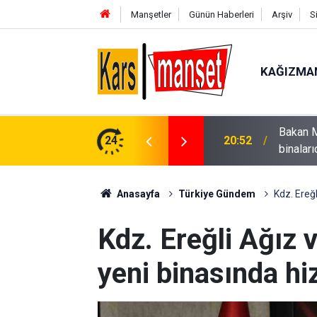
Manşetler
Günün Haberleri
Arşiv
S
KAĞIZMA
leri dünyanın en üst seviye sağlık hizmet
24
20:47
Bingöl’d
Anasayfa
Türkiye Gündem
Kdz. Ereğ
Kdz. Ereğli Ağız 
yeni binasında h