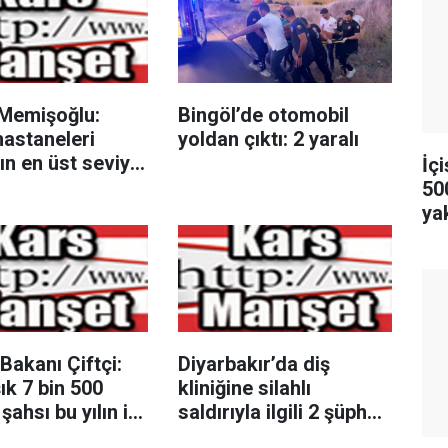
Memişoğlu:
Bingöl’de otomobil
hastaneleri
yoldan çıktı: 2 yaralı
n en üst seviye
İçi
hizmet
500
dır"
ya
 Bakanı Çiftçi:
Diyarbakır’da diş
ık 7 bin 500
kliniğine silahlı
şahsı bu yılın ilk
saldırıyla ilgili 2 şüpheli
da yakalamış
tutuklandı