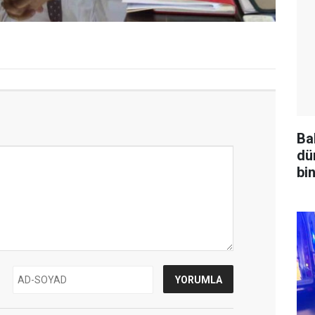
Ba
dü
bin