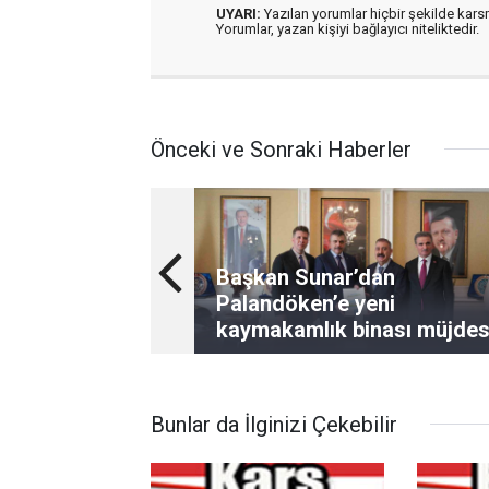
UYARI:
Yazılan yorumlar hiçbir şekilde kar
Yorumlar, yazan kişiyi bağlayıcı niteliktedir.
Önceki ve Sonraki Haberler
Başkan Sunar’dan
Palandöken’e yeni
kaymakamlık binası müjdes
Bunlar da İlginizi Çekebilir