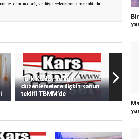
smanset.com’un görüş ve düşüncelerini yansıtmamaktadır.
Bi
yar
Türk Kızılay ile ilgili
düzenlemelere ilişkin kanun
i
teklifi TBMM’de
Ma
yar