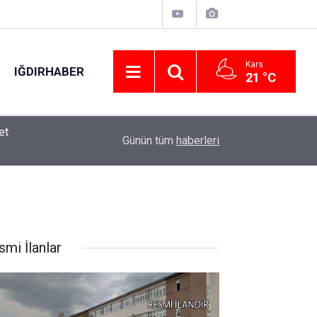
Kars
IĞDIRHABER
21 °C
20:45
Yeni Parti Kars’ta Kurucu İl Yönetimini Oluşturdu
Günün tüm
haberleri
smi İlanlar