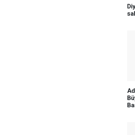
ayız"
Diy
sal
Ad
Bü
Ba
ge