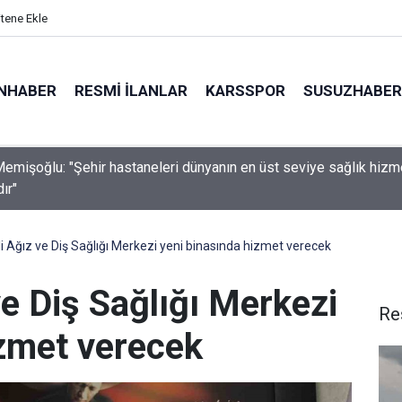
itene Ekle
NHABER
RESMI İLANLAR
KARSSPOR
SUSUZHABER
e otomobil yoldan çıktı: 2 yaralı
li Ağız ve Diş Sağlığı Merkezi yeni binasında hizmet verecek
ve Diş Sağlığı Merkezi
Re
izmet verecek