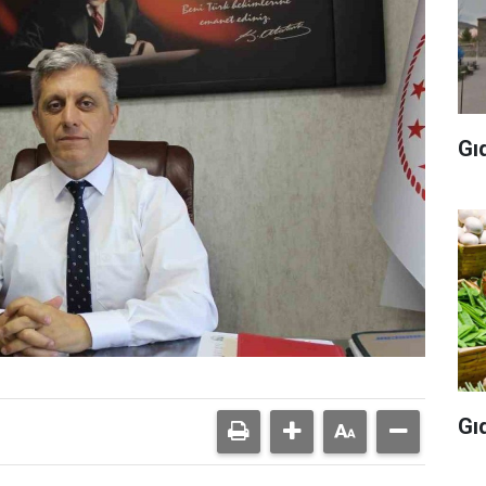
Gı
Gı