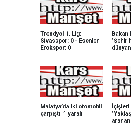
Trendyol 1. Lig:
Bakan 
Sivasspor: 0 - Esenler
"Şehir 
Erokspor: 0
dünyanı
sağlık 
binaları
Malatya’da iki otomobil
İçişleri
çarpıştı: 1 yaralı
"Yaklaş
aranan 
7 yılın