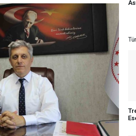
As
Tü
Tr
Es