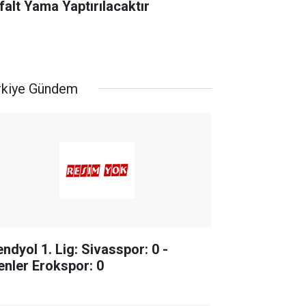
falt Yama Yaptırılacaktır
rkiye Gündem
endyol 1. Lig: Sivasspor: 0 -
enler Erokspor: 0