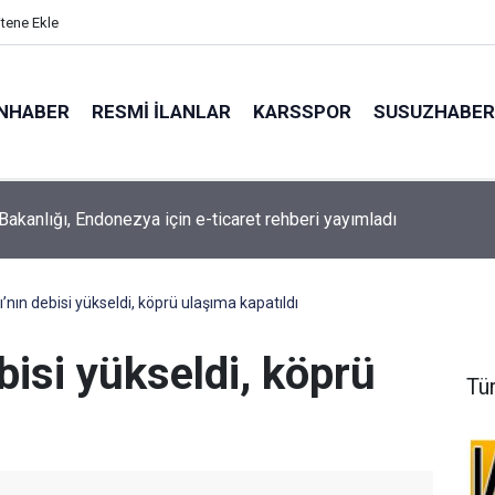
itene Ekle
NHABER
RESMI İLANLAR
KARSSPOR
SUSUZHABER
Bakanlığı, Endonezya için e-ticaret rehberi yayımladı
de sıcak hava ve nem bunalttı
ı’nın debisi yükseldi, köprü ulaşıma kapatıldı
bisi yükseldi, köprü
Tü