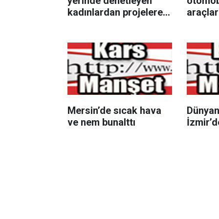
yerinde denetleyen
otomobi
kadınlardan projelere
araçlar
tam not
araçta 
Mersin’de sıcak hava
Dünyan
ve nem bunalttı
İzmir’