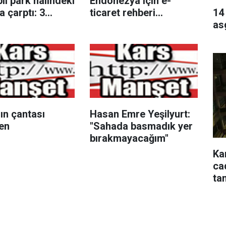
l park halindeki
Endonezya için e-
14
a çarptı: 3
ticaret rehberi
as
hasar oluştu
yayımladı
ın çantası
Hasan Emre Yeşilyurt:
den
"Sahada basmadık yer
bırakmayacağım"
Ka
ca
ta