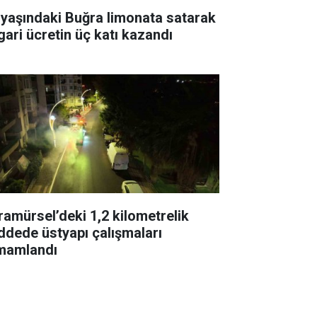
 yaşındaki Buğra limonata satarak
gari ücretin üç katı kazandı
ramürsel’deki 1,2 kilometrelik
ddede üstyapı çalışmaları
mamlandı