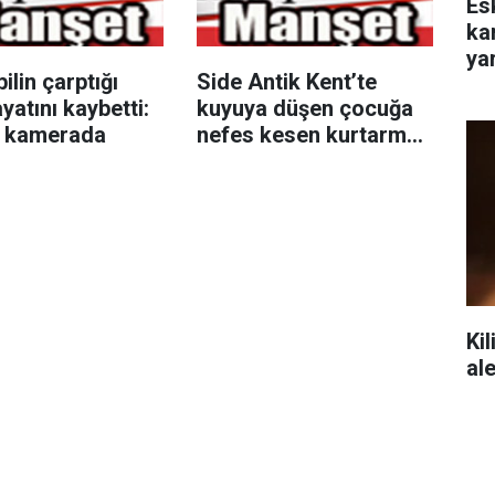
Es
ka
yar
lin çarptığı
Side Antik Kent’te
yatını kaybetti:
kuyuya düşen çocuğa
r kamerada
nefes kesen kurtarma
operasyonu
Kil
al