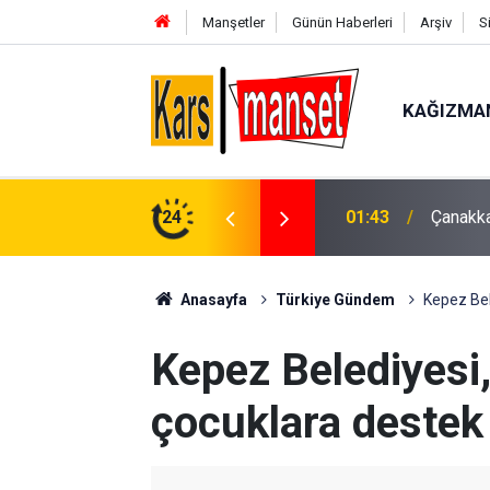
Manşetler
Günün Haberleri
Arşiv
S
KAĞIZMA
ilen arazi aracı PTS direğine çarptı: 1 yaralı
24
01:43
Çanakka
Anasayfa
Türkiye Gündem
Kepez Bel
Kepez Belediyesi
çocuklara destek