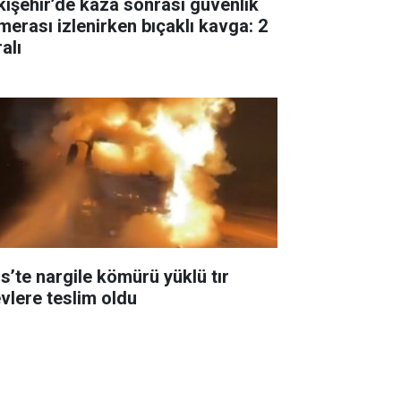
kişehir’de kaza sonrası güvenlik
merası izlenirken bıçaklı kavga: 2
alı
is’te nargile kömürü yüklü tır
evlere teslim oldu