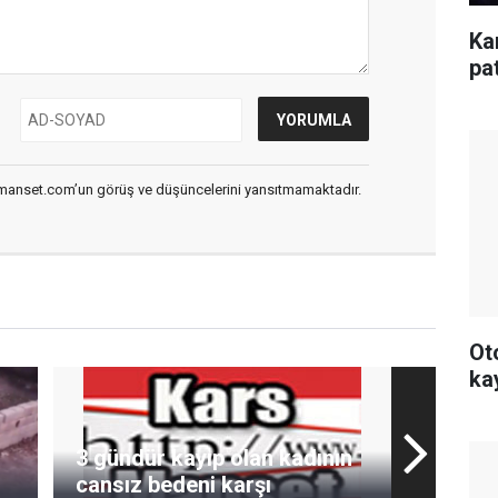
Ka
pa
smanset.com’un görüş ve düşüncelerini yansıtmamaktadır.
Ot
ka
3 gündür kayıp olan kadının
cansız bedeni karşı