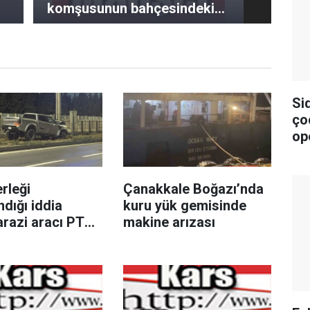
komşusunun bahçesindeki
çuvalda bulundu
Si
ço
op
rleği
Çanakkale Boğazı’nda
ndığı iddia
kuru yük gemisinde
arazi aracı PTS
makine arızası
e çarptı: 1 yaralı