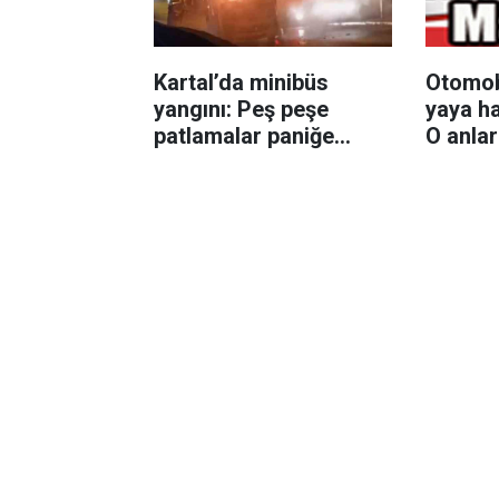
Kartal’da minibüs
Otomobi
yangını: Peş peşe
yaya ha
patlamalar paniğe
O anla
neden oldu