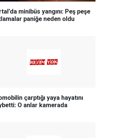
rtal’da minibüs yangını: Peş peşe
tlamalar paniğe neden oldu
omobilin çarptığı yaya hayatını
ybetti: O anlar kamerada