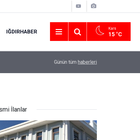
Kars
IĞDIRHABER
15 °C
00:49
Kartal’da minibüs yangını: Peş peşe patlamalar
Günün tüm
haberleri
smi İlanlar