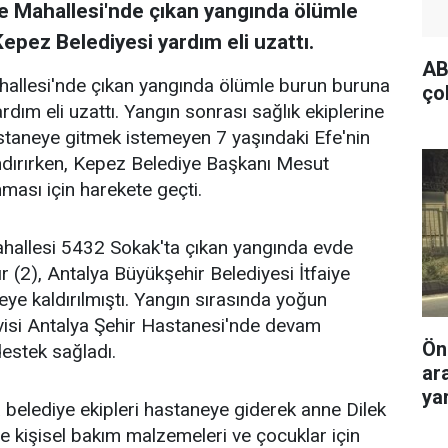
e Mahallesi'nde çıkan yangında ölümle
pez Belediyesi yardım eli uzattı.
AB
hallesi'nde çıkan yangında ölümle burun buruna
ço
dım eli uzattı. Yangın sonrası sağlık ekiplerine
taneye gitmek istemeyen 7 yaşındaki Efe'nin
dırırken, Kepez Belediye Başkanı Mesut
nması için harekete geçti.
allesi 5432 Sokak'ta çıkan yangında evde
ır (2), Antalya Büyükşehir Belediyesi İtfaiye
neye kaldırılmıştı. Yangın sırasında yoğun
isi Antalya Şehir Hastanesi'nde devam
Ön
estek sağladı.
ar
yar
belediye ekipleri hastaneye giderek anne Dilek
ye kişisel bakım malzemeleri ve çocuklar için