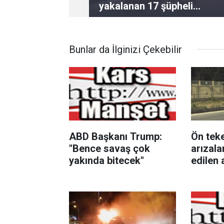
yakalanan 17 şüpheli
tutuklandı
Bunlar da İlginizi Çekebilir
ABD Başkanı Trump:
Ön teke
"Bence savaş çok
arızala
yakında bitecek"
edilen 
direğin