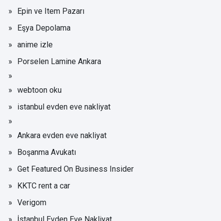
Epin ve Item Pazarı
Eşya Depolama
anime izle
Porselen Lamine Ankara
webtoon oku
istanbul evden eve nakliyat
Ankara evden eve nakliyat
Boşanma Avukatı
Get Featured On Business Insider
KKTC rent a car
Verigom
İstanbul Evden Eve Nakliyat