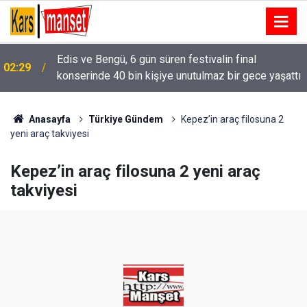
Alkolmetreyi üflemeyi reddeden sürücüye 350 bin
02:15
ı
TL ceza
Anasayfa
Türkiye Gündem
Kepez’in araç filosuna 2
yeni araç takviyesi
Kepez’in araç filosuna 2 yeni araç
takviyesi