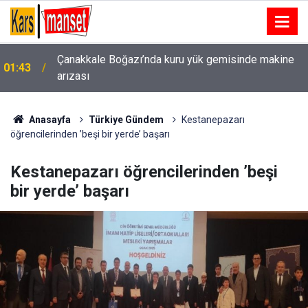
Kartal’da minibüs yangını: Peş peşe patlamalar
00:49
paniğe neden oldu
Anasayfa
Türkiye Gündem
Kestanepazarı
öğrencilerinden ’beşi bir yerde’ başarı
Kestanepazarı öğrencilerinden ’beşi
bir yerde’ başarı