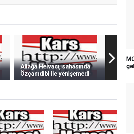
MC
gel
Aliağa Helvacı, sahasında
Özçamdibi ile yenişemedi