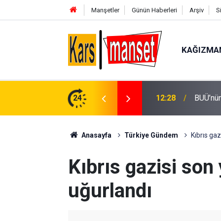
Manşetler
Günün Haberleri
Arşiv
S
KAĞIZMA
asite ile sektörün hizmetinde
24
12:28
Menteşe’
Anasayfa
Türkiye Gündem
Kıbrıs ga
Kıbrıs gazisi son
uğurlandı