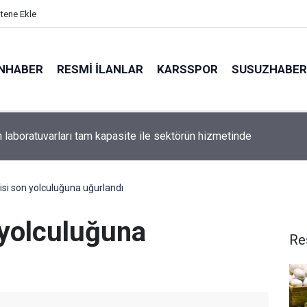
itene Ekle
NHABER
RESMI İLANLAR
KARSSPOR
SUSUZHABER
de ticari araç dere yatağına uçtu: 2 yaralı
zisi son yolculuğuna uğurlandı
 yolculuğuna
Re