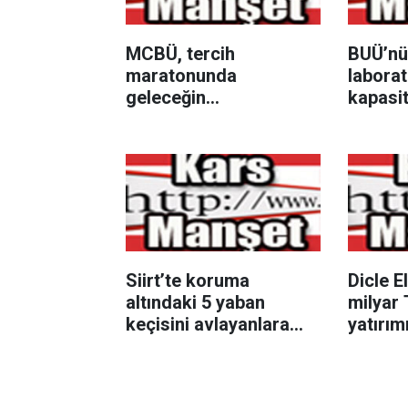
MCBÜ, tercih
BUÜ’nü
maratonunda
laborat
geleceğin
kapasit
üniversitelileriyle
hizmet
buluştu
Siirt’te koruma
Dicle El
altındaki 5 yaban
milyar 
keçisini avlayanlara
yatırı
ceza
gelindi