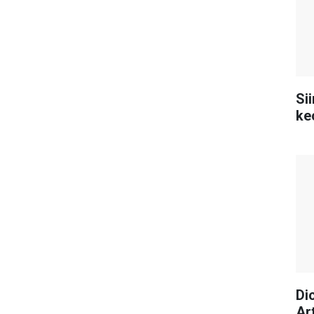
Si
ke
Dic
Ar