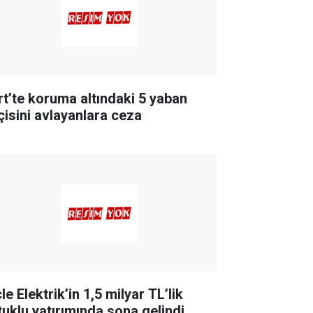
irt’te koruma altındaki 5 yaban
çisini avlayanlara ceza
le Elektrik’in 1,5 milyar TL’lik
tuklu yatırımında sona gelindi