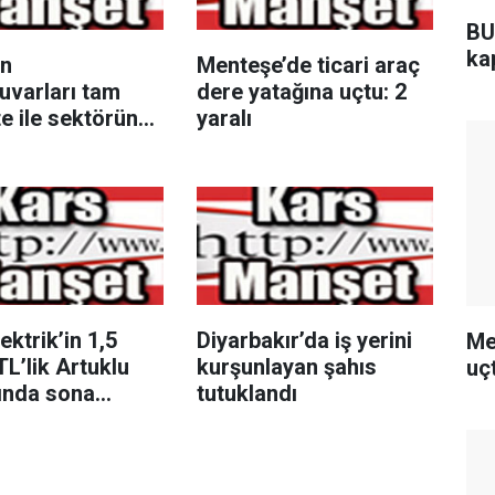
BU
ka
n
Menteşe’de ticari araç
uvarları tam
dere yatağına uçtu: 2
e ile sektörün
yaralı
inde
ektrik’in 1,5
Diyarbakır’da iş yerini
Me
TL’lik Artuklu
kurşunlayan şahıs
uçt
mında sona
tutuklandı