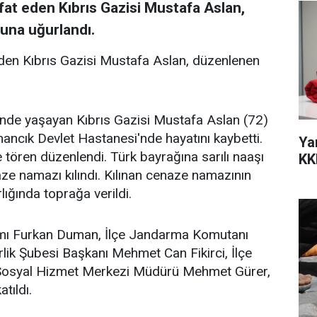
at eden Kıbrıs Gazisi Mustafa Aslan,
una uğurlandı.
den Kıbrıs Gazisi Mustafa Aslan, düzenlenen
nde yaşayan Kıbrıs Gazisi Mustafa Aslan (72)
ncık Devlet Hastanesi'nde hayatını kaybetti.
Ya
 tören düzenlendi. Türk bayrağına sarılı naaşı
KK
aze namazı kılındı. Kılınan cenaze namazının
ığında toprağa verildi.
ı Furkan Duman, İlçe Jandarma Komutanı
ik Şubesi Başkanı Mehmet Can Fikirci, İlçe
Sosyal Hizmet Merkezi Müdürü Mehmet Gürer,
atıldı.