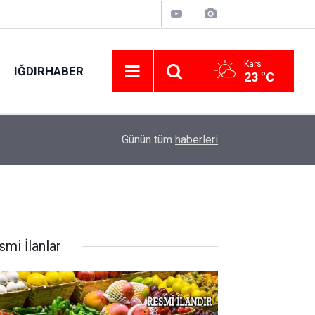
Kars
IĞDIRHABER
23 °C
12:28
Siirt’te koruma altındaki 5 yaban keçisini avlaya
Günün tüm
haberleri
smi İlanlar