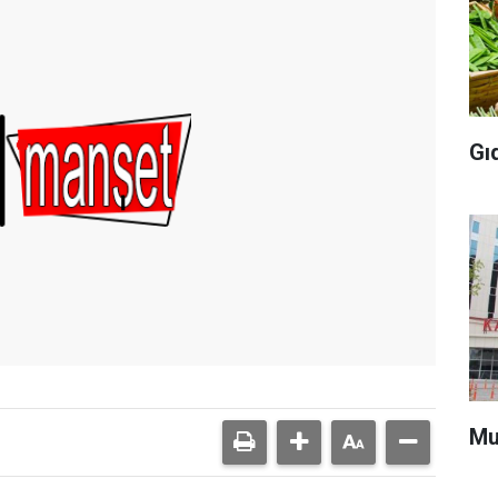
Gı
Mu