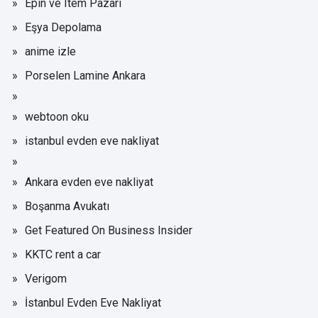
Epin ve Item Pazarı
Eşya Depolama
anime izle
Porselen Lamine Ankara
webtoon oku
istanbul evden eve nakliyat
Ankara evden eve nakliyat
Boşanma Avukatı
Get Featured On Business Insider
KKTC rent a car
Verigom
İstanbul Evden Eve Nakliyat