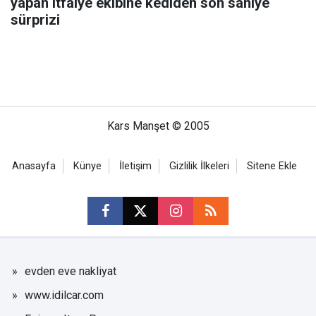
yapan itfaiye ekibine kediden son saniye
sürprizi
Kars Manşet © 2005
Anasayfa
Künye
İletişim
Gizlilik İlkeleri
Sitene Ekle
evden eve nakliyat
www.idilcar.com