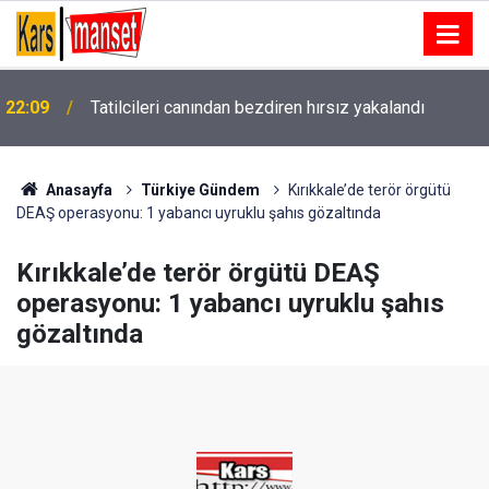
22:09
Tatilcileri canından bezdiren hırsız yakalandı
İran Dışişleri Bakanı Arakçi’den Müslümanlara "kötü
22:08
niyetli dış güçlere" karşı birleşme çağrısı
Anasayfa
Türkiye Gündem
Kırıkkale’de terör örgütü
DEAŞ operasyonu: 1 yabancı uyruklu şahıs gözaltında
Kırıkkale’de terör örgütü DEAŞ
operasyonu: 1 yabancı uyruklu şahıs
gözaltında