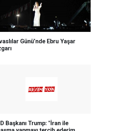
ivaslılar Günü’nde Ebru Yaşar
zgarı
D Başkanı Trump: "İran ile
laşma yapmayı tercih ederim