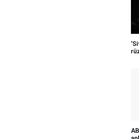
‘S
rü
AB
an