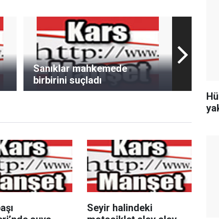
Sanıklar mahkemede
birbirini suçladı
Hü
ya
aşı
Seyir halindeki