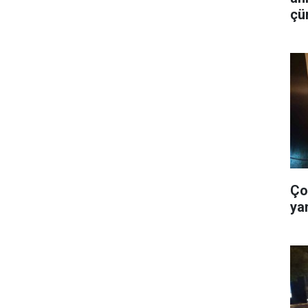
çü
is
Ço
ya