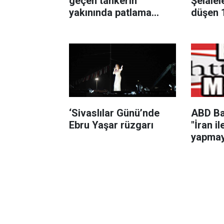
geçen tankerin
Şelalel
yakınında patlama
düşen 
sesleri duyuldu
çocuk h
‘Sivaslılar Günü’nde
ABD Ba
Ebru Yaşar rüzgarı
"İran i
yapmay
çünkü i
öldürm