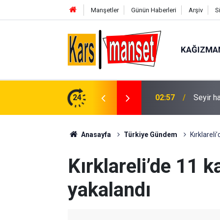
Manşetler
Günün Haberleri
Arşiv
S
KAĞIZMA
alev yandı
24
02:31
‘Sivasl
Anasayfa
Türkiye Gündem
Kırklarel
Kırklareli’de 11
yakalandı