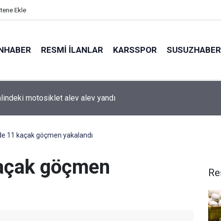
itene Ekle
NHABER
RESMI İLANLAR
KARSSPOR
SUSUZHABER
ılar Günü’nde Ebru Yaşar rüzgarı
i’de 11 kaçak göçmen yakalandı
 kaçak göçmen
Re