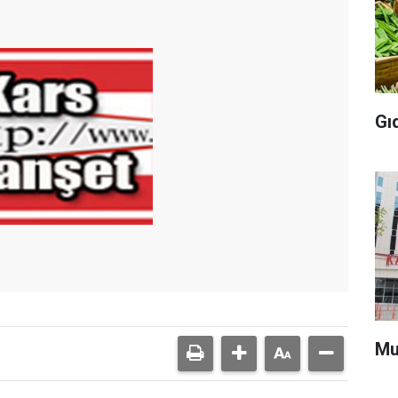
Gı
Mu