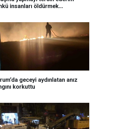
nkü insanları öldürmek
temiyorum"
rum’da geceyi aydınlatan anız
ngını korkuttu