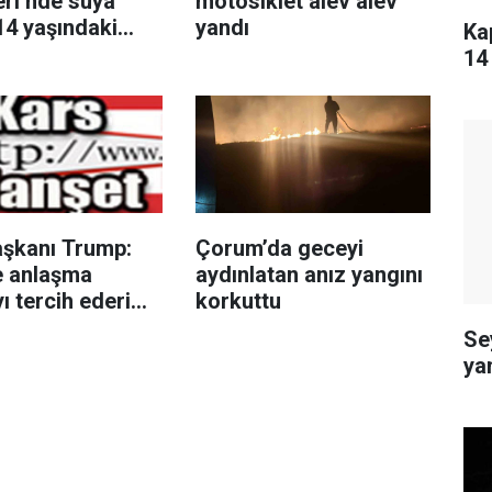
eri’nde suya
motosiklet alev alev
14 yaşındaki
yandı
Ka
ayatını kaybetti
14
şkanı Trump:
Çorum’da geceyi
le anlaşma
aydınlatan anız yangını
ı tercih ederim
korkuttu
nsanları
Se
ek istemiyorum"
ya