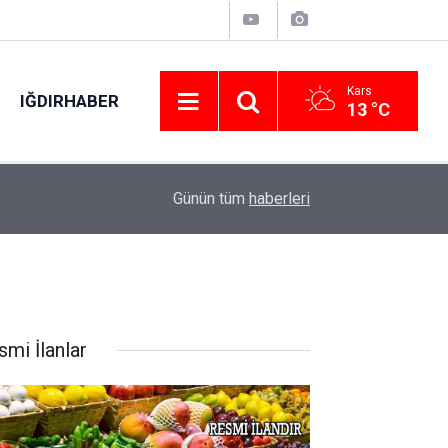
Kars
IĞDIRHABER
13 °C
ABD Başkanı Trump: "İran ile anlaşma yapmayı te
01:56
Günün tüm
haberleri
öldürmek istemiyorum"
smi İlanlar