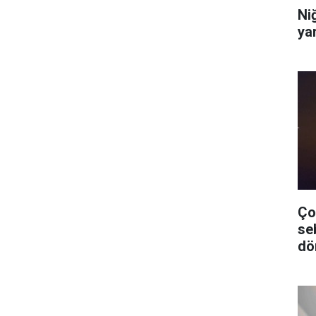
Niğ
yar
Ço
se
dö