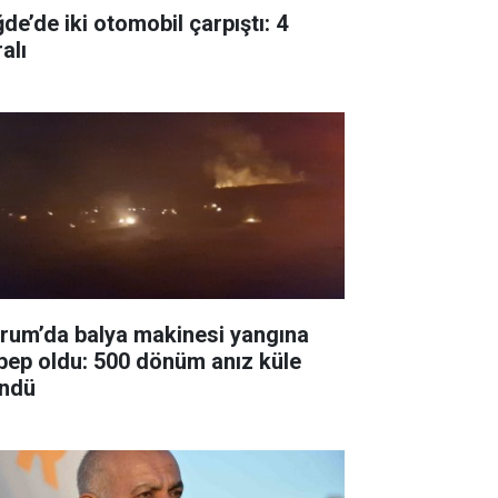
de’de iki otomobil çarpıştı: 4
alı
rum’da balya makinesi yangına
bep oldu: 500 dönüm anız küle
ndü