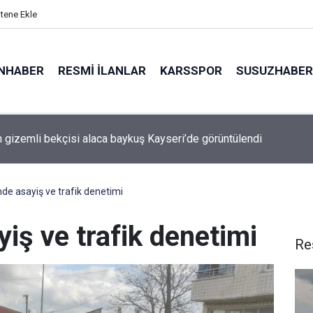
itene Ekle
NHABER
RESMI İLANLAR
KARSSPOR
SUSUZHABER
şı Belediye Başkanı Deniz Yağan, Yeni Parti’ye geçti
’nde asayiş ve trafik denetimi
yiş ve trafik denetimi
Re