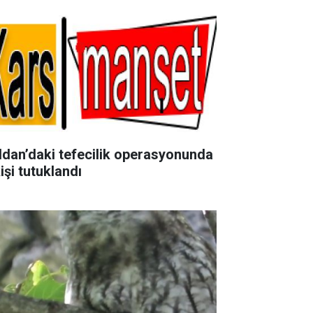
ldan’daki tefecilik operasyonunda
işi tutuklandı