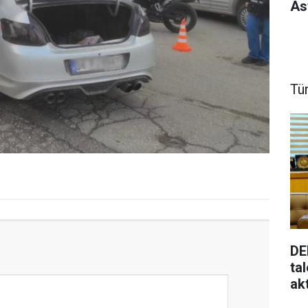
As
Tü
DE
ta
ak