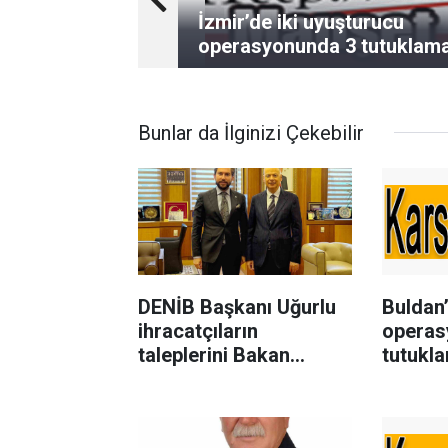
İzmir’de iki uyuşturucu
operasyonunda 3 tutuklam
Bunlar da İlginizi Çekebilir
DENİB Başkanı Uğurlu
Buldan’
ihracatçıların
operas
taleplerini Bakan
tutukla
Yardımcısı Ağar’a
aktardı