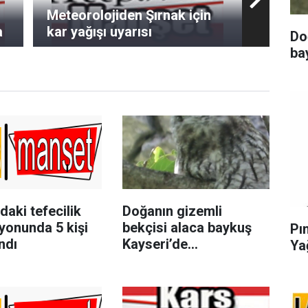
Meteorolojiden Şırnak için
a
kar yağışı uyarısı
Do
ba
daki tefecilik
Doğanın gizemli
yonunda 5 kişi
bekçisi alaca baykuş
Pı
ndı
Kayseri’de
Ya
görüntülendi