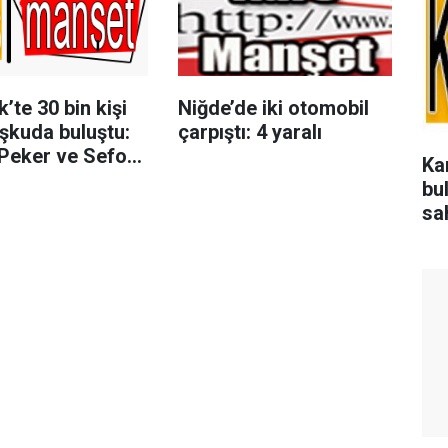
’te 30 bin kişi
Niğde’de iki otomobil
şkuda buluştu:
çarpıştı: 4 yaralı
Peker ve Sefo
Ka
 salladı
bu
sa