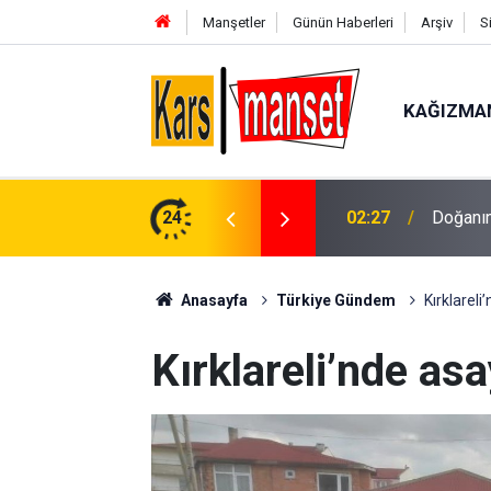
Manşetler
Günün Haberleri
Arşiv
S
KAĞIZMA
aykuş Kayseri’de görüntülendi
24
02:24
Pınarba
Anasayfa
Türkiye Gündem
Kırklareli
Kırklareli’nde asa