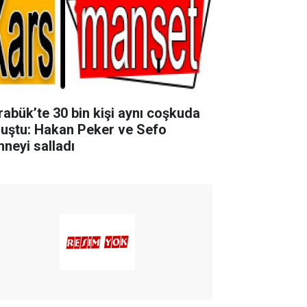
rabük’te 30 bin kişi aynı coşkuda
luştu: Hakan Peker ve Sefo
hneyi salladı