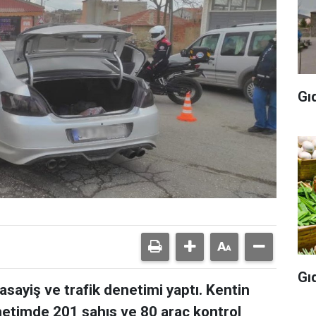
Gı
Gı
 asayiş ve trafik denetimi yaptı. Kentin
netimde 201 şahıs ve 80 araç kontrol