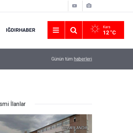
Kars
IĞDIRHABER
12 °C
Karabük’te 30 bin kişi aynı coşkuda buluştu: H
02:12
Günün tüm
haberleri
salladı
smi İlanlar