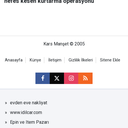
nefes kesen kurtarma operasyonu
Kars Manşet © 2005
Anasayfa
Künye
İletişim
Gizlilik İlkeleri
Sitene Ekle
evden eve nakliyat
www.idilcar.com
Epin ve Item Pazarı