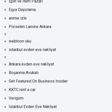
Epin ve Item Pazarı
Eşya Depolama
anime izle
Porselen Lamine Ankara
webtoon oku
istanbul evden eve nakliyat
Ankara evden eve nakliyat
Boşanma Avukatı
Get Featured On Business Insider
KKTC rent a car
Verigom
İstanbul Evden Eve Nakliyat