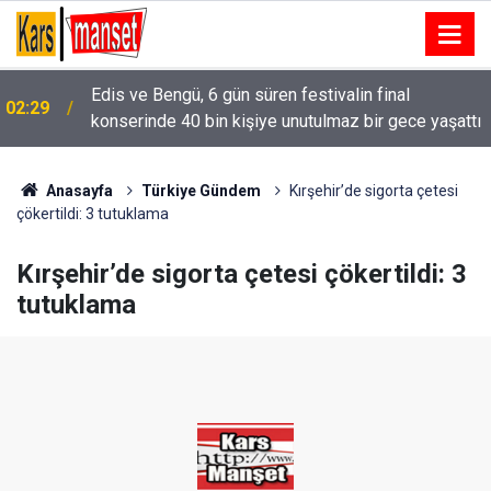
Edis ve Bengü, 6 gün süren festivalin final
02:29
konserinde 40 bin kişiye unutulmaz bir gece yaşattı
Alkolmetreyi üflemeyi reddeden sürücüye 350 bin
02:15
TL ceza
Anasayfa
Türkiye Gündem
Kırşehir’de sigorta çetesi
çökertildi: 3 tutuklama
Kırşehir’de sigorta çetesi çökertildi: 3
tutuklama