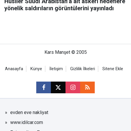
Husiler Suudi Arabistan’a ait askeri hedeflere
yönelik saldırıların görüntülerini yayınladı
Kars Manşet © 2005
Anasayfa
Künye
İletişim
Gizlilik İlkeleri
Sitene Ekle
evden eve nakliyat
www.idilcar.com