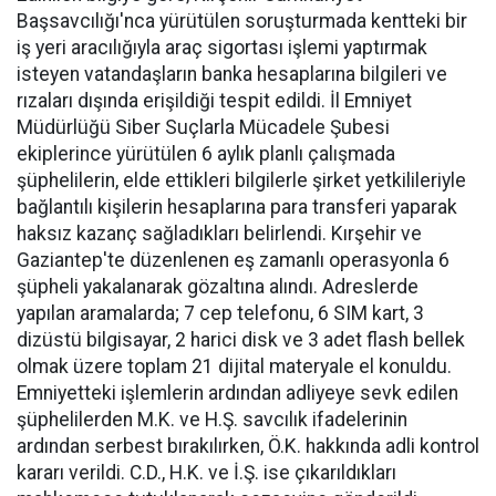
Başsavcılığı'nca yürütülen soruşturmada kentteki bir
iş yeri aracılığıyla araç sigortası işlemi yaptırmak
isteyen vatandaşların banka hesaplarına bilgileri ve
rızaları dışında erişildiği tespit edildi. İl Emniyet
Müdürlüğü Siber Suçlarla Mücadele Şubesi
ekiplerince yürütülen 6 aylık planlı çalışmada
şüphelilerin, elde ettikleri bilgilerle şirket yetkilileriyle
bağlantılı kişilerin hesaplarına para transferi yaparak
haksız kazanç sağladıkları belirlendi. Kırşehir ve
Gaziantep'te düzenlenen eş zamanlı operasyonla 6
şüpheli yakalanarak gözaltına alındı. Adreslerde
yapılan aramalarda; 7 cep telefonu, 6 SIM kart, 3
dizüstü bilgisayar, 2 harici disk ve 3 adet flash bellek
olmak üzere toplam 21 dijital materyale el konuldu.
Emniyetteki işlemlerin ardından adliyeye sevk edilen
şüphelilerden M.K. ve H.Ş. savcılık ifadelerinin
ardından serbest bırakılırken, Ö.K. hakkında adli kontrol
kararı verildi. C.D., H.K. ve İ.Ş. ise çıkarıldıkları