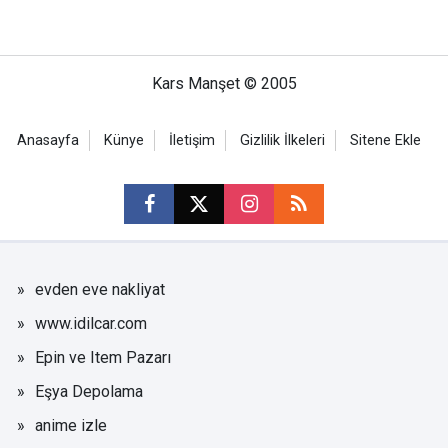
Kars Manşet © 2005
Anasayfa
Künye
İletişim
Gizlilik İlkeleri
Sitene Ekle
evden eve nakliyat
www.idilcar.com
Epin ve Item Pazarı
Eşya Depolama
anime izle