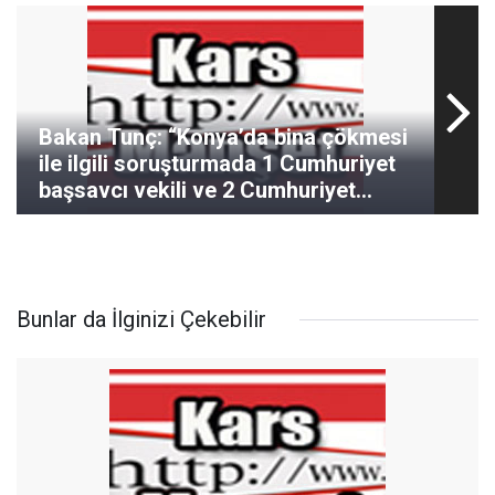
Bakan Tunç: “Konya’da bina çökmesi
ile ilgili soruşturmada 1 Cumhuriyet
başsavcı vekili ve 2 Cumhuriyet
savcısı görevlendirildi”
Bunlar da İlginizi Çekebilir