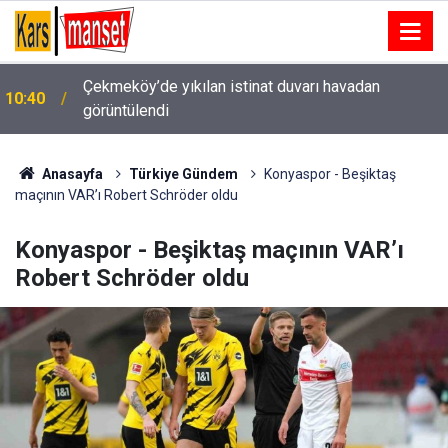
Çekmeköy’de yıkılan istinat duvarı havadan
10:40
görüntülendi
Camiye gitmek için evinden çıktı, motosiklet
10:40
çarpması sonucu öldü
Anasayfa
Türkiye Gündem
Konyaspor - Beşiktaş
maçının VAR’ı Robert Schröder oldu
Konyaspor - Beşiktaş maçının VAR’ı
Robert Schröder oldu