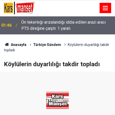
Ön tekerleği arızalandığı iddia edilen arazi aracı
01:46
PTS direğine çarptı: 1 yaralı
Çanakkale Boğazı’nda kuru yük gemisinde makine
01:43
arızası
Anasayfa
Türkiye Gündem
Köylülerin duyarlılığı takdir
topladı
Köylülerin duyarlılığı takdir topladı