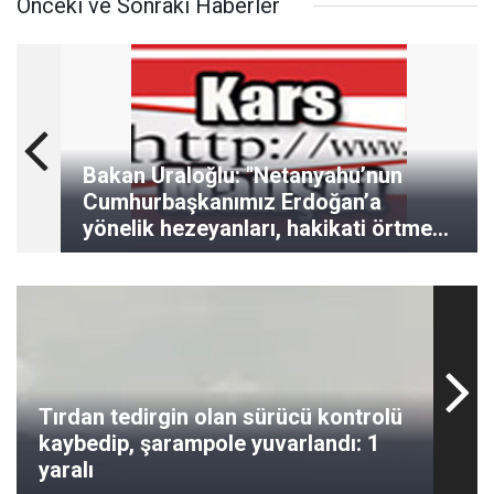
Önceki ve Sonraki Haberler
Bakan Uraloğlu: "Netanyahu’nun
Cumhurbaşkanımız Erdoğan’a
yönelik hezeyanları, hakikati örtmeye
yetmeyecektir"
Tırdan tedirgin olan sürücü kontrolü
kaybedip, şarampole yuvarlandı: 1
yaralı