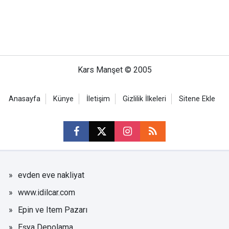
Kars Manşet © 2005
Anasayfa
Künye
İletişim
Gizlilik İlkeleri
Sitene Ekle
evden eve nakliyat
www.idilcar.com
Epin ve Item Pazarı
Eşya Depolama