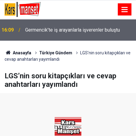
16:09
Germencik’te iş arayanlarla işverenler buluştu
Köşk’te incir üreticilerine yeni sezon öncesi tebliğ
16:09
bilgilendirmesi
Anasayfa
Türkiye Gündem
LGS’nin soru kitapçıkları ve
cevap anahtarları yayımlandı
LGS’nin soru kitapçıkları ve cevap
anahtarları yayımlandı