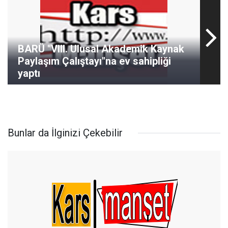
BARÜ "VIII. Ulusal Akademik Kaynak
Paylaşım Çalıştayı"na ev sahipliği
yaptı
Bunlar da İlginizi Çekebilir