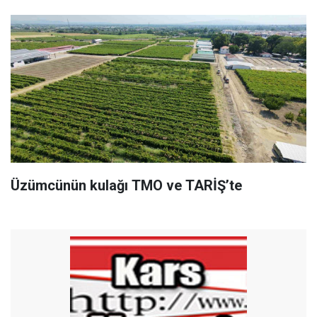
Üzümcünün kulağı TMO ve TARİŞ’te