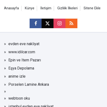
Anasayfa
Künye
İletişim
Gizlilik İlkeleri
Sitene Ekle
evden eve nakliyat
www.idilcar.com
Epin ve Item Pazarı
Eşya Depolama
anime izle
Porselen Lamine Ankara
webtoon oku
istanbul evden eve nakliyat