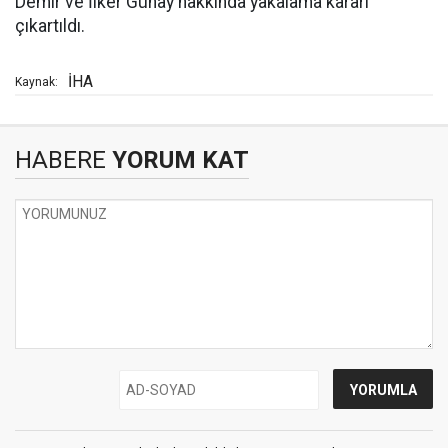
Demir ve İlker Günay hakkında yakalama kararı
çıkartıldı.
İHA
Kaynak:
HABERE
YORUM KAT