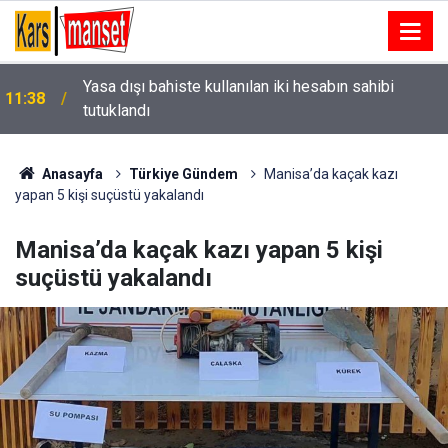
Yasa dışı bahiste kullanılan iki hesabın sahibi
11:38
Havalimanında forması çıkarılmıştı, Salah yazılı
tutuklandı
11:37
Galatasaray formasıyla gönlü alındı
Anasayfa
Türkiye Gündem
Manisa’da kaçak kazı
yapan 5 kişi suçüstü yakalandı
Manisa’da kaçak kazı yapan 5 kişi
suçüstü yakalandı