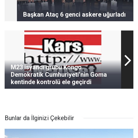
Başkan Ataç 6 genci askere uğurladı
M23 isyancı grubu Kongo
Demokratik Cumhuriyeti’nin Goma
kentinde kontrolü ele geçirdi
Bunlar da İlginizi Çekebilir