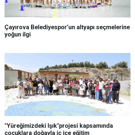
Çayırova Belediyespor’un altyapı seçmelerine
yoğun ilgi
"Yüreğimizdeki Işık"projesi kapsamında
çocuklara doğayla iç içe eğitim