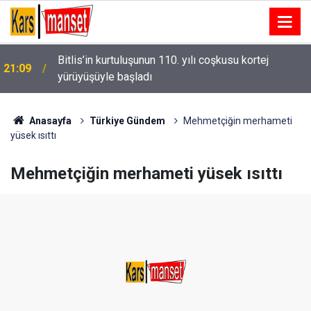
Bitlis’in kurtuluşunun 110. yılı coşkusu kortej
21:09
yürüyüşüyle başladı
14. TAYK-Eker Olympos Regatta’da ilk günün
21:08
kazananı "Team Nautique Yachting" oldu
Anasayfa
Türkiye Gündem
Mehmetçiğin merhameti
yüsek ısıttı
Mehmetçiğin merhameti yüsek ısıttı