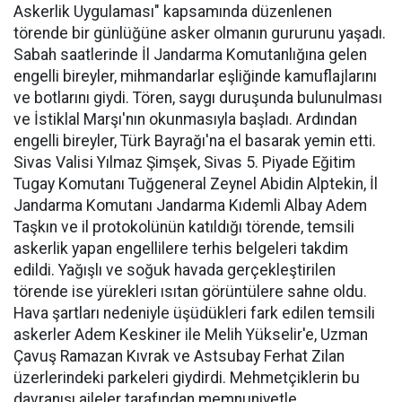
Askerlik Uygulaması" kapsamında düzenlenen
törende bir günlüğüne asker olmanın gururunu yaşadı.
Sabah saatlerinde İl Jandarma Komutanlığına gelen
engelli bireyler, mihmandarlar eşliğinde kamuflajlarını
ve botlarını giydi. Tören, saygı duruşunda bulunulması
ve İstiklal Marşı'nın okunmasıyla başladı. Ardından
engelli bireyler, Türk Bayrağı'na el basarak yemin etti.
Sivas Valisi Yılmaz Şimşek, Sivas 5. Piyade Eğitim
Tugay Komutanı Tuğgeneral Zeynel Abidin Alptekin, İl
Jandarma Komutanı Jandarma Kıdemli Albay Adem
Taşkın ve il protokolünün katıldığı törende, temsili
askerlik yapan engellilere terhis belgeleri takdim
edildi. Yağışlı ve soğuk havada gerçekleştirilen
törende ise yürekleri ısıtan görüntülere sahne oldu.
Hava şartları nedeniyle üşüdükleri fark edilen temsili
askerler Adem Keskiner ile Melih Yükselir'e, Uzman
Çavuş Ramazan Kıvrak ve Astsubay Ferhat Zilan
üzerlerindeki parkeleri giydirdi. Mehmetçiklerin bu
davranışı aileler tarafından memnuniyetle