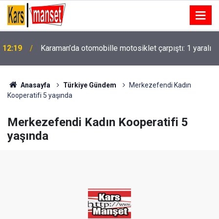
Yedigöze İçme Suyu Projesi çalışmalarında göçük
12:15
meydana geldi
Anasayfa
Türkiye Gündem
Merkezefendi Kadın
Kooperatifi 5 yaşında
Merkezefendi Kadın Kooperatifi 5
yaşında