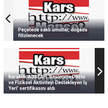
Peçetede saklı umutlar, doğada
filizlenecek
Karabük ADSEAH ‘Beslenme Dostu
ve Fiziksel Aktiviteyi Destekleyen İş
Yeri’ sertifikasını aldı