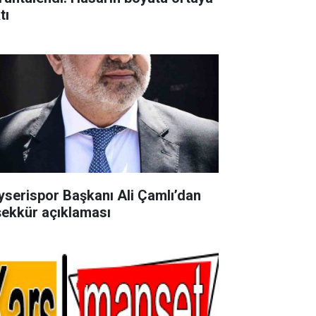
tı
yserispor Başkanı Ali Çamlı’dan
şekkür açıklaması