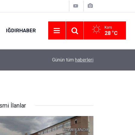
Kars
IĞDIRHABER
28 °C
16:50
Güzelyurt ilçesinde tarihi ev alev alev yandı
Günün tüm
haberleri
smi İlanlar