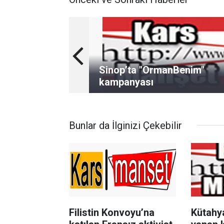
Sinop’ta "OrmanBenim"
kampanyası
Bunlar da İlginizi Çekebilir
Filistin Konvoyu’na
Kütahya