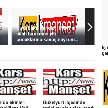
Diyarbakır anneleri PKK’nın
silah bırakmasıyla
çocuklarına kavuşmayı umut
ediyor
İş
ça
’da ekinleri
Güzelyurt ilçesinde