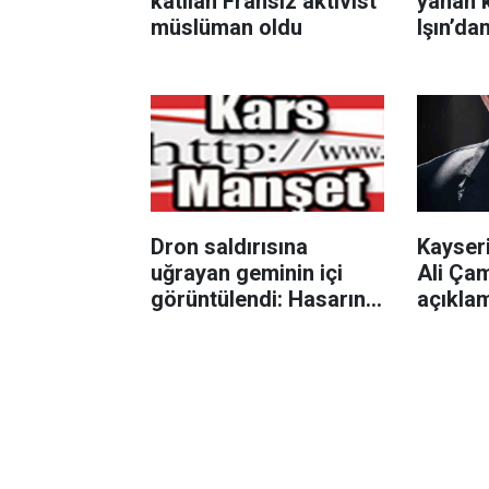
katılan Fransız aktivist
yanan k
müslüman oldu
Işın’da
Dron saldırısına
Kayser
uğrayan geminin içi
Ali Çam
görüntülendi: Hasarın
açıkla
boyutu ortaya çıktı