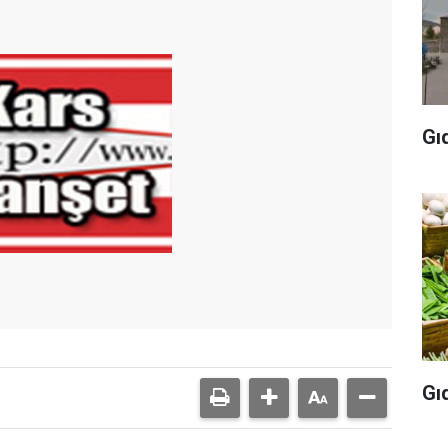
Gı
Gı