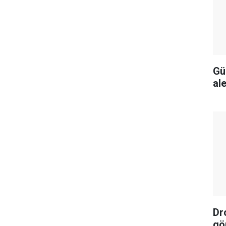
Gü
al
Dr
gö