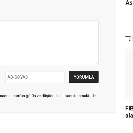
As
Tü
smanset.com’un görüş ve düşüncelerini yansıtmamaktadır.
FI
al