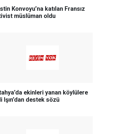
listin Konvoyu’na katılan Fransız
tivist müslüman oldu
tahya’da ekinleri yanan köylülere
li Işın’dan destek sözü