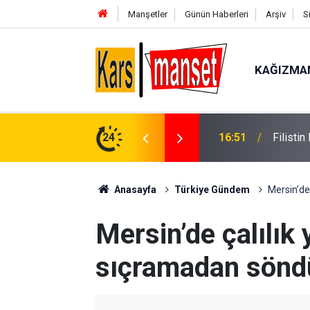
Manşetler
Günün Haberleri
Arşiv
S
KAĞIZMA
16:51
Filisti
24
16:50
Kütahya
Anasayfa
Türkiye Gündem
Mersin’de
Mersin’de çalılık
sıçramadan sönd