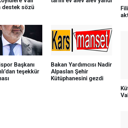
öylülere Vali
tarihi ev alev alev yandı
n destek sözü
Fi
ak
ispor Başkanı
Bakan Yardımcısı Nadir
lı’dan teşekkür
Alpaslan Şehir
ması
Kütüphanesini gezdi
Kü
Va