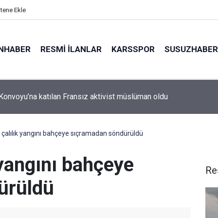
itene Ekle
NHABER
RESMI İLANLAR
KARSSPOR
SUSUZHABER
n Konvoyu’na katılan Fransız aktivist müslüman oldu
’da ekinleri yanan köylülere Vali Işın’dan destek sözü
 çalılık yangını bahçeye sıçramadan söndürüldü
 yangını bahçeye
Re
ürüldü