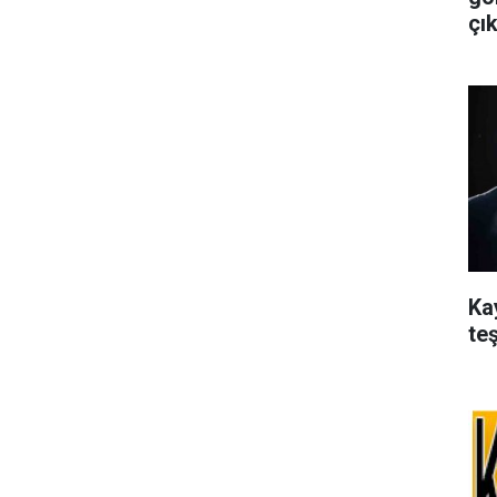
çık
Ka
te