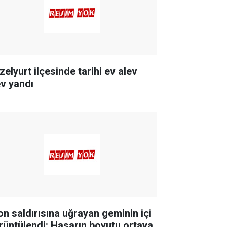
zelyurt ilçesinde tarihi ev alev
ev yandı
on saldırısına uğrayan geminin içi
rüntülendi: Hasarın boyutu ortaya