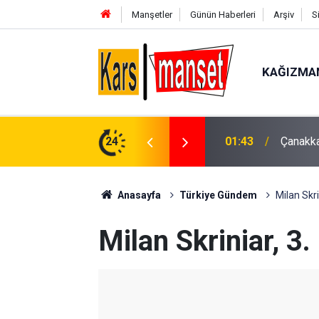
Manşetler
Günün Haberleri
Arşiv
S
KAĞIZMA
gemisinde makine arızası
24
00:49
Kartal’
Anasayfa
Türkiye Gündem
Milan Skri
Milan Skriniar, 3.