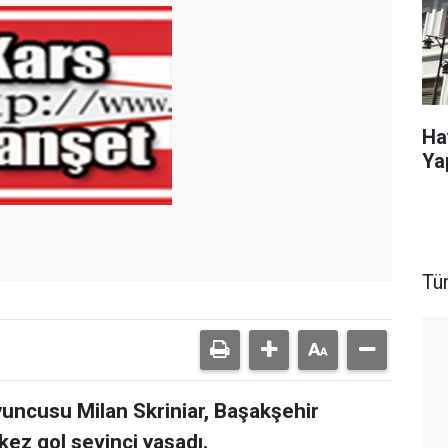
Ha
Ya
Tü
uncusu Milan Skriniar, Başakşehir
 kez gol sevinci yaşadı.