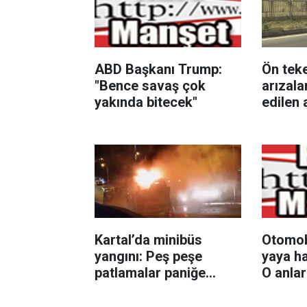
ABD Başkanı Trump:
Ön teke
"Bence savaş çok
arızala
yakında bitecek"
edilen 
direğin
Kartal’da minibüs
Otomobi
yangını: Peş peşe
yaya ha
patlamalar paniğe
O anla
neden oldu