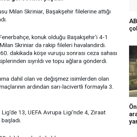
 Milan Skriniar, Başakşehir filelerine attığı
dı.
AB
ço
 Fenerbahçe, konuk olduğu Başakşehir'i 4-1
n Skriniar da rakip fileleri havalandırdı.
 60. dakikada köşe vuruşu sonrası ceza sahası
plerinden sıyrıldı ve topu ağlara gönderdi.
ıma dahil olan ve değişmez isimlerden olan
çlarının ardından sarı-lacivertli formayla 3.
Ön
Lig'de 13, UEFA Avrupa Ligi'nde 4, Ziraat
ar
 başladı.
yar