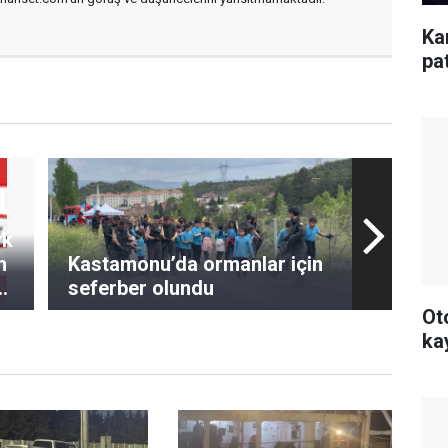
Ka
pa
rk
n
Kastamonu’da ormanlar için
r
seferber olundu
Ot
ka