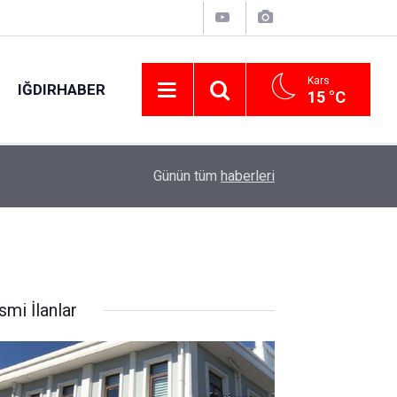
Kars
IĞDIRHABER
15 °C
00:48
Otomobilin çarptığı yaya hayatını kaybetti: O an
Günün tüm
haberleri
smi İlanlar