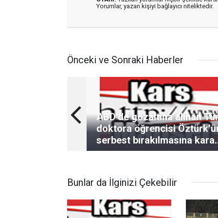
Yorumlar, yazan kişiyi bağlayıcı niteliktedir.
Önceki ve Sonraki Haberler
ABD’de gözaltına alınan Tü
doktora öğrencisi Öztürk’ü
serbest bırakılmasına kara
verildi
Bunlar da İlginizi Çekebilir