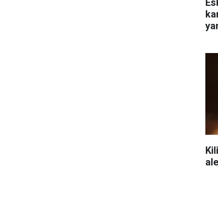
Es
ka
yar
Kil
al