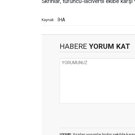
Skriniar, turuncu-lacivertli ekibe karş
İHA
Kaynak:
HABERE
YORUM KAT
UYARI:
Yazılan yorumlar hiçbir şekilde kar