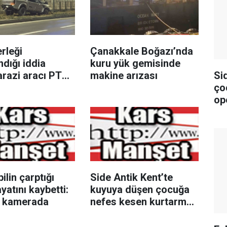
rleği
Çanakkale Boğazı’nda
ndığı iddia
kuru yük gemisinde
Si
arazi aracı PTS
makine arızası
ço
e çarptı: 1 yaralı
op
lin çarptığı
Side Antik Kent’te
yatını kaybetti:
kuyuya düşen çocuğa
r kamerada
nefes kesen kurtarma
operasyonu