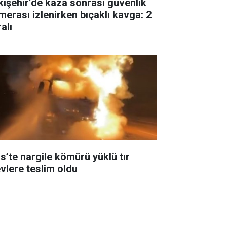
kişehir’de kaza sonrası güvenlik
merası izlenirken bıçaklı kavga: 2
alı
is’te nargile kömürü yüklü tır
evlere teslim oldu