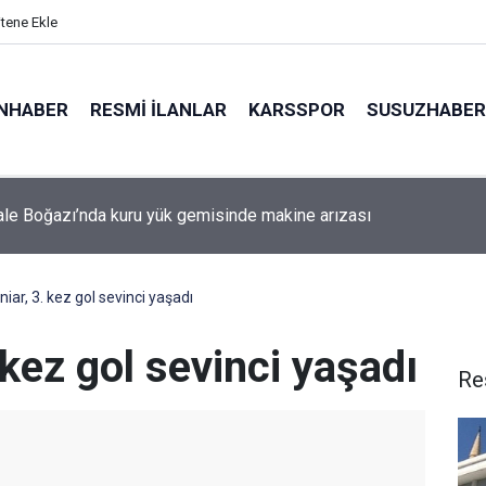
itene Ekle
NHABER
RESMI İLANLAR
KARSSPOR
SUSUZHABER
da minibüs yangını: Peş peşe patlamalar paniğe neden oldu
niar, 3. kez gol sevinci yaşadı
 kez gol sevinci yaşadı
Re