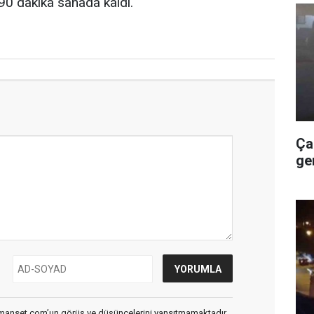
ı 90 dakika sahada kaldı.
Ça
ge
smanset.com’un görüş ve düşüncelerini yansıtmamaktadır.