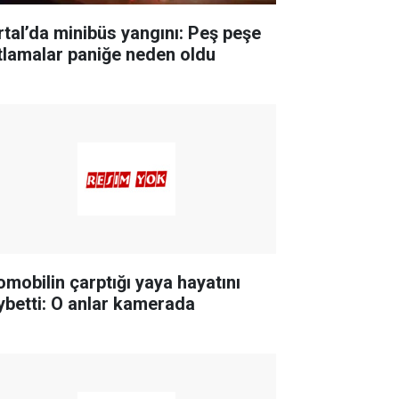
rtal’da minibüs yangını: Peş peşe
tlamalar paniğe neden oldu
omobilin çarptığı yaya hayatını
ybetti: O anlar kamerada