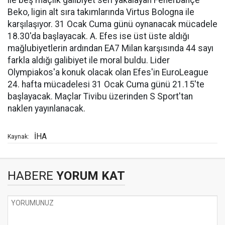
ile beş maçlık galibiyet seri yakalayan Fenerbahçe
Beko, ligin alt sıra takımlarında Virtus Bologna ile
karşılaşıyor. 31 Ocak Cuma günü oynanacak mücadele
18.30'da başlayacak. A. Efes ise üst üste aldığı
mağlubiyetlerin ardından EA7 Milan karşısında 44 sayı
farkla aldığı galibiyet ile moral buldu. Lider
Olympiakos'a konuk olacak olan Efes'in EuroLeague
24. hafta mücadelesi 31 Ocak Cuma günü 21.15'te
başlayacak. Maçlar Tivibu üzerinden S Sport'tan
naklen yayınlanacak.
İHA
Kaynak:
HABERE
YORUM KAT