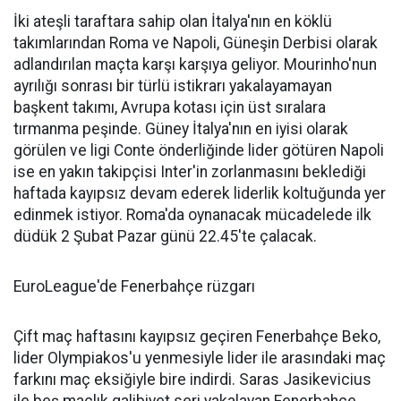
İki ateşli taraftara sahip olan İtalya'nın en köklü
takımlarından Roma ve Napoli, Güneşin Derbisi olarak
adlandırılan maçta karşı karşıya geliyor. Mourinho'nun
ayrılığı sonrası bir türlü istikrarı yakalayamayan
başkent takımı, Avrupa kotası için üst sıralara
tırmanma peşinde. Güney İtalya'nın en iyisi olarak
görülen ve ligi Conte önderliğinde lider götüren Napoli
ise en yakın takipçisi Inter'in zorlanmasını beklediği
haftada kayıpsız devam ederek liderlik koltuğunda yer
edinmek istiyor. Roma'da oynanacak mücadelede ilk
düdük 2 Şubat Pazar günü 22.45'te çalacak.
EuroLeague'de Fenerbahçe rüzgarı
Çift maç haftasını kayıpsız geçiren Fenerbahçe Beko,
lider Olympiakos'u yenmesiyle lider ile arasındaki maç
farkını maç eksiğiyle bire indirdi. Saras Jasikevicius