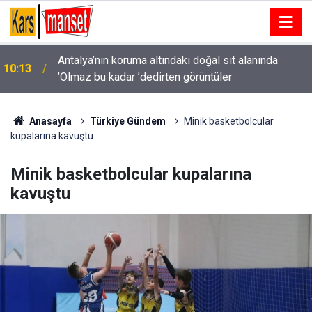
Antalya’nın koruma altındaki doğal sit alanında
10:13
’Olmaz bu kadar ’dedirten görüntüler
Adana’da sıcak ve nemli hava etkisini sürdürecek:
10:11
Hissedilen sıcaklık 43 dereceyi bulacak
Anasayfa
Türkiye Gündem
Minik basketbolcular
kupalarına kavuştu
Minik basketbolcular kupalarına
kavuştu