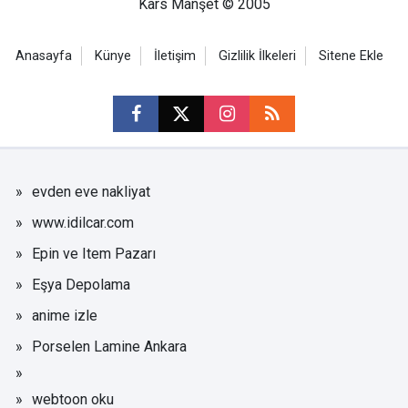
Kars Manşet © 2005
Anasayfa
Künye
İletişim
Gizlilik İlkeleri
Sitene Ekle
evden eve nakliyat
www.idilcar.com
Epin ve Item Pazarı
Eşya Depolama
anime izle
Porselen Lamine Ankara
webtoon oku