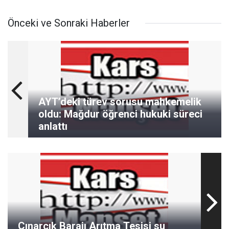
Önceki ve Sonraki Haberler
AYT’deki türev sorusu mahkemelik
oldu: Mağdur öğrenci hukuki süreci
anlattı
Çınarcık Barajı Arıtma Tesisi su