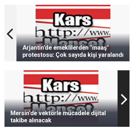
Arjantin’de emeklilerden "maaş"
protestosu: Çok sayıda kişi yaralandı
Mersin’de vektörle mücadele dijital
takibe alınacak