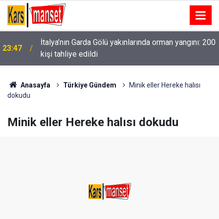
İtalya’nın Garda Gölü yakınlarında orman yangını: 200
23:47
kişi tahliye edildi
Muş’ta 8 yıl 7 ay hapis cezası bulunan hükümlü
23:43
yakalandı
Anasayfa
Türkiye Gündem
Minik eller Hereke halısı
dokudu
Minik eller Hereke halısı dokudu