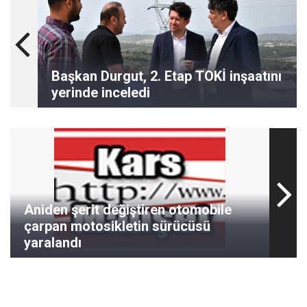
Başkan Durgut, 2. Etap TOKİ inşaatını
yerinde inceledi
Aniden şerit değiştiren otomobile
çarpan motosikletin sürücüsü
yaralandı