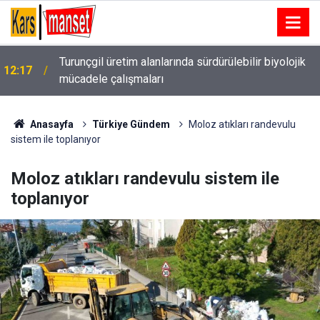
12:16
İnegöl’de 145 yıllık miras, beşinci kuşağa ulaştı
Anasayfa
Türkiye Gündem
Moloz atıkları randevulu
sistem ile toplanıyor
Moloz atıkları randevulu sistem ile
toplanıyor