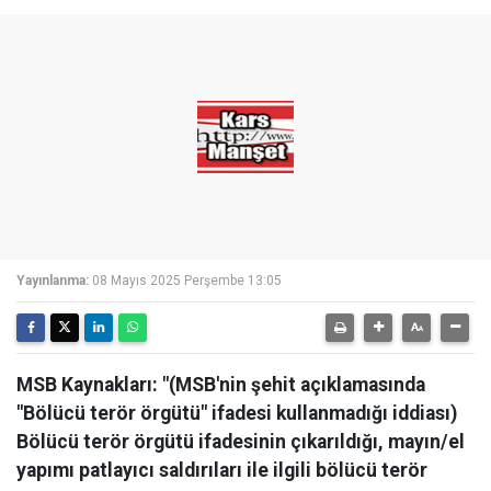
Yayınlanma:
08 Mayıs 2025 Perşembe 13:05
MSB Kaynakları: "(MSB'nin şehit açıklamasında
"Bölücü terör örgütü" ifadesi kullanmadığı iddiası)
Bölücü terör örgütü ifadesinin çıkarıldığı, mayın/el
yapımı patlayıcı saldırıları ile ilgili bölücü terör