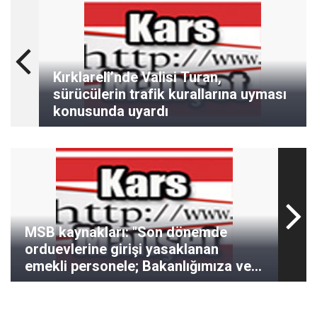
Kırklareli’nde Valisi Turan,
sürücülerin trafik kurallarına uyması
konusunda uyardı
MSB kaynakları: "Son dönemde
orduevlerine girişi yasaklanan
emekli personele; Bakanlığımıza ve
Türk Silahlı Kuvvetlerine eleştirileri
için değil, maksatlı ve sistematik