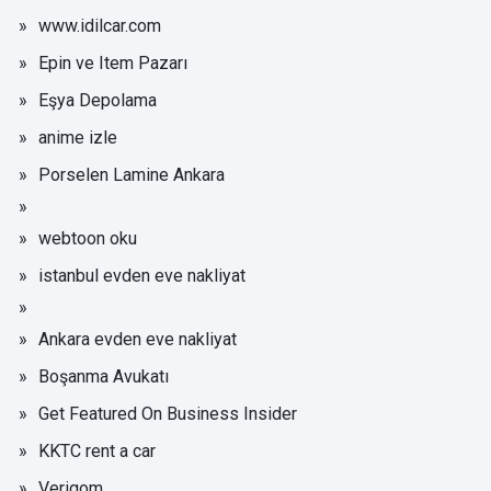
www.idilcar.com
Epin ve Item Pazarı
Eşya Depolama
anime izle
Porselen Lamine Ankara
webtoon oku
istanbul evden eve nakliyat
Ankara evden eve nakliyat
Boşanma Avukatı
Get Featured On Business Insider
KKTC rent a car
Verigom