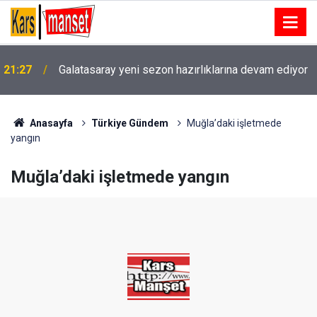
21:27
Galatasaray yeni sezon hazırlıklarına devam ediyor
İngiltere’de elektrik arızası tren seferlerini vurdu:
21:26
Binlerce yolcu etkilendi
Anasayfa
Türkiye Gündem
Muğla’daki işletmede
yangın
Muğla’daki işletmede yangın