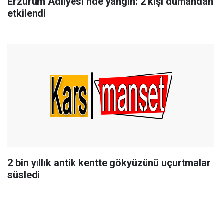
Erzurum Adliyesi’nde yangın: 2 kişi dumandan
etkilendi
2 bin yıllık antik kentte gökyüzünü uçurtmalar
süsledi