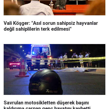
Vali Köşger: "Asıl sorun sahipsiz hayvanlar
değil sahiplilerin terk edilmesi"
Savrulan motosikletten düşerek başını
kaldırıma çarpan genç hayatını kaybetti